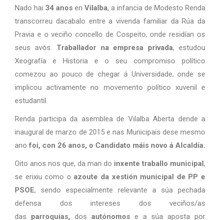
Nado hai
34 anos
en
Vilalba
, a infancia de Modesto Renda
transcorreu dacabalo entre a vivenda familiar da Rúa da
Pravia e o veciño concello de Cospeito, onde residían os
seus avós.
Traballador na empresa privada
, estudou
Xeografía e Historia e o seu compromiso político
comezou ao pouco de chegar á Universidade, onde se
implicou activamente no movemento político xuvenil e
estudantil.
Renda participa da asemblea de Vilalba Aberta dende a
inaugural de marzo de 2015 e nas Municipais dese mesmo
ano
foi, con 26 anos, o Candidato máis novo á Alcaldía.
Oito anos nos que, da man do
inxente traballo municipal
,
se erixiu como o
azoute da xestión municipal de PP e
PSOE
, sendo especialmente relevante a súa pechada
defensa dos intereses dos veciños/as
das
parroquias,
dos
autónomos
e a súa aposta por