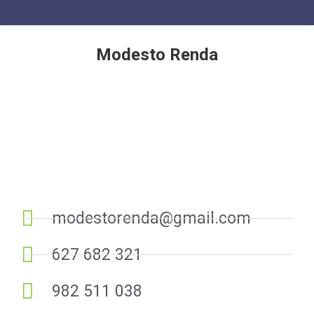
Modesto Renda
You are here:
modestorenda@gmail.com
627 682 321
982 511 038