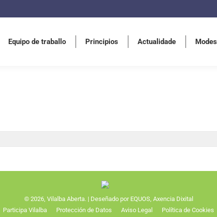
Equipo de traballo
Principios
Actualidade
Modes
Equipo de traballo
Principios
Actualidade
Modes
© 2026, Vilalba Aberta. | Deseñado por EQUOS, Axencia Dixital
Participa Vilalba
Protección de Datos
Aviso Legal
Política de Cookies