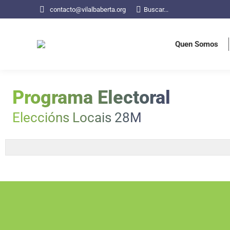
contacto@vilalbaberta.org
Buscar...
Quen Somos
Quen Somos
Programa Electoral
Eleccións Locais 28M