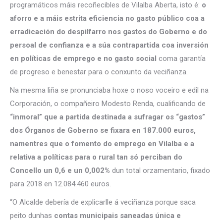
programáticos máis recoñecibles de Vilalba Aberta, isto é:
o
aforro e a máis estrita eficiencia no gasto público coa a
erradicación do despilfarro nos gastos do Goberno e do
persoal de confianza e a súa contrapartida coa inversión
en políticas de emprego e no gasto social
coma garantía
de progreso e benestar para o conxunto da veciñanza.
Na mesma liña se pronunciaba hoxe o noso voceiro e edil na
Corporación, o compañeiro Modesto Renda, cualificando de
“inmoral” que a partida destinada a sufragar os “gastos”
dos Órganos de Goberno se fixara en 187.000 euros,
namentres que o fomento do emprego en Vilalba e a
relativa a políticas para o rural tan só perciban do
Concello un 0,6 e un 0,002%
dun total orzamentario, fixado
para 2018 en 12.084.460 euros.
“O Alcalde debería de explicarlle á veciñanza porque saca
peito dunhas
contas municipais saneadas única e