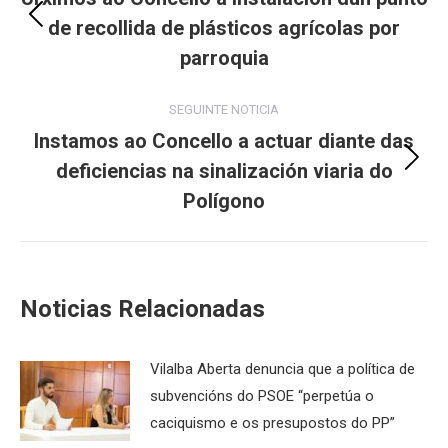
de recollida de plásticos agrícolas por
Previous
post:
parroquia
SEGUINTE NOTICIA
Instamos ao Concello a actuar diante das
deficiencias na sinalización viaria do
Next
post:
Polígono
Noticias Relacionadas
Vilalba Aberta denuncia que a política de
subvencións do PSOE “perpetúa o
caciquismo e os presupostos do PP”