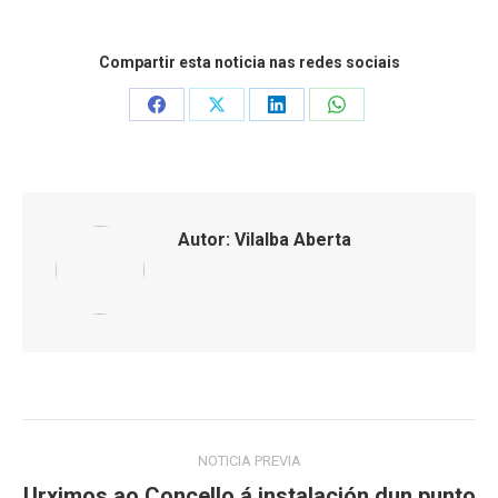
Compartir esta noticia nas redes sociais
Share
Share
Share
Share
on
on
on
on
Facebook
X
LinkedIn
WhatsApp
Autor:
Vilalba Aberta
Post
NOTICIA PREVIA
navigation
Urximos ao Concello á instalación dun punto