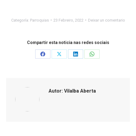
Categoría:
Parroquias
23 Febreiro, 2022
Deixar un comentario
Compartir esta noticia nas redes sociais
Share
Share
Share
Share
on
on
on
on
Facebook
X
LinkedIn
WhatsApp
Autor:
Vilalba Aberta