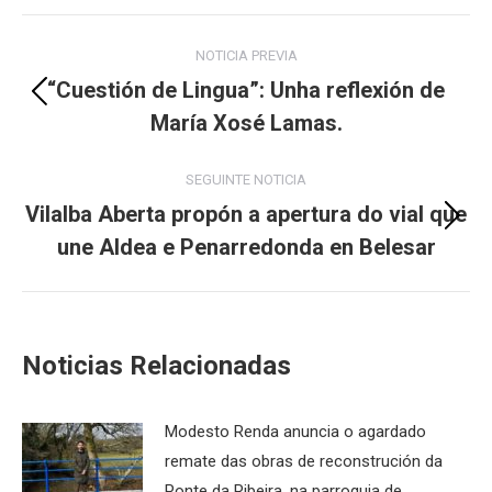
Post
NOTICIA PREVIA
navigation
“Cuestión de Lingua”: Unha reflexión de
Previous
María Xosé Lamas.
post:
SEGUINTE NOTICIA
Vilalba Aberta propón a apertura do vial que
Next
une Aldea e Penarredonda en Belesar
post:
Noticias Relacionadas
Modesto Renda anuncia o agardado
remate das obras de reconstrución da
Ponte da Ribeira, na parroquia de