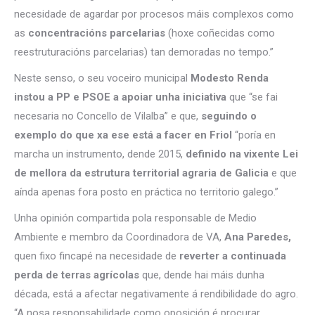
necesidade de agardar por procesos máis complexos como
as
concentracións parcelarias
(hoxe coñecidas como
reestruturacións parcelarias) tan demoradas no tempo.”
Neste senso, o seu voceiro municipal
Modesto Renda
instou a PP e PSOE a apoiar unha iniciativa
que “se fai
necesaria no Concello de Vilalba” e que,
seguindo o
exemplo do que xa ese está a facer en Friol
“poría en
marcha un instrumento, dende 2015,
definido na vixente Lei
de mellora da estrutura territorial agraria de Galicia
e que
aínda apenas fora posto en práctica no territorio galego.”
Unha opinión compartida pola responsable de Medio
Ambiente e membro da Coordinadora de VA,
Ana Paredes,
quen fixo fincapé na necesidade de
reverter a continuada
perda de terras agrícolas
que, dende hai máis dunha
década, está a afectar negativamente á rendibilidade do agro.
“A nosa responsabilidade como oposición é procurar