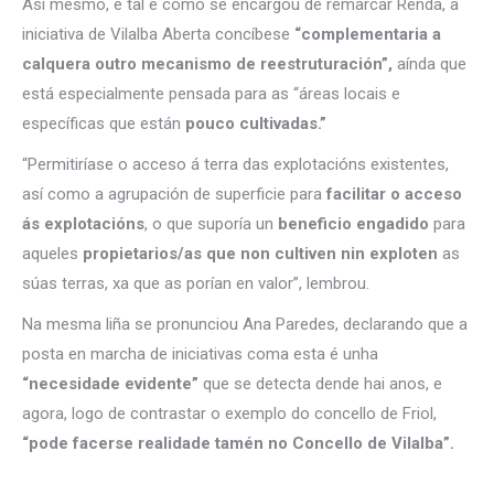
Así mesmo, e tal e como se encargou de remarcar Renda, a
iniciativa de Vilalba Aberta concíbese
“complementaria a
calquera outro mecanismo de reestruturación”,
aínda que
está especialmente pensada para as “áreas locais e
específicas que están
pouco cultivadas.”
“Permitiríase o acceso á terra das explotacións existentes,
así como a agrupación de superficie para
facilitar o acceso
ás explotacións
, o que suporía un
beneficio engadido
para
aqueles
propietarios/as que non cultiven nin exploten
as
súas terras, xa que as porían en valor”, lembrou.
Na mesma liña se pronunciou Ana Paredes, declarando que a
posta en marcha de iniciativas coma esta é unha
“necesidade evidente”
que se detecta dende hai anos, e
agora, logo de contrastar o exemplo do concello de Friol,
“pode facerse realidade tamén no Concello de Vilalba”.