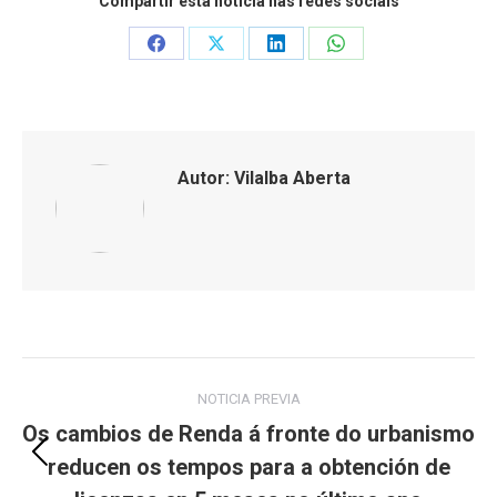
Compartir esta noticia nas redes sociais
Share
Share
Share
Share
on
on
on
on
Facebook
X
LinkedIn
WhatsApp
Autor:
Vilalba Aberta
Post
NOTICIA PREVIA
navigation
Os cambios de Renda á fronte do urbanismo
reducen os tempos para a obtención de
Previous
post: