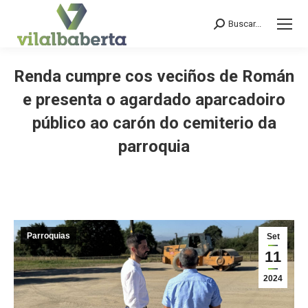
Buscar...
Search:
Renda cumpre cos veciños de Román
e presenta o agardado aparcadoiro
público ao carón do cemiterio da
parroquia
You are here:
Parroquias
Set
11
2024