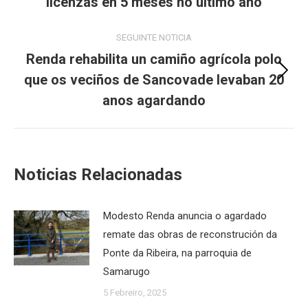
licenzas en 5 meses no último ano
SEGUINTE NOTICIA
Renda rehabilita un camiño agrícola polo
que os veciños de Sancovade levaban 20
Next
post:
anos agardando
Noticias Relacionadas
Modesto Renda anuncia o agardado
remate das obras de reconstrución da
Ponte da Ribeira, na parroquia de
Samarugo
5 Febreiro, 2025