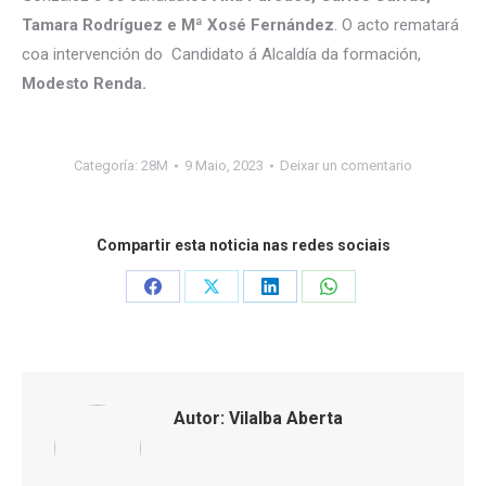
Tamara Rodríguez e Mª Xosé Fernández
. O acto rematará
coa intervención do Candidato á Alcaldía da formación,
Modesto Renda.
Categoría:
28M
9 Maio, 2023
Deixar un comentario
Compartir esta noticia nas redes sociais
Share
Share
Share
Share
on
on
on
on
Facebook
X
LinkedIn
WhatsApp
Autor:
Vilalba Aberta