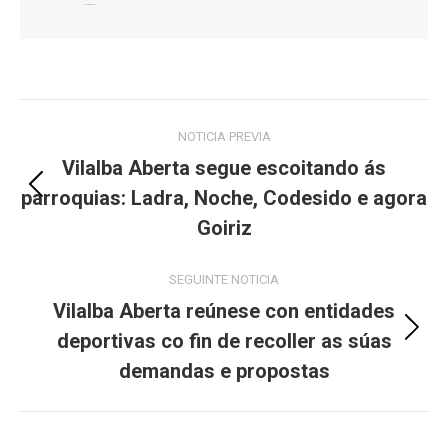
Post
NOTICIA PREVIA
navigation
Vilalba Aberta segue escoitando ás
parroquias: Ladra, Noche, Codesido e agora
Previous
post:
Goiriz
SEGUINTE NOTICIA
Vilalba Aberta reúnese con entidades
deportivas co fin de recoller as súas
Next
post:
demandas e propostas