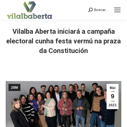
Buscar...
Search:
Vilalba Aberta iniciará a campaña
electoral cunha festa vermú na praza
da Constitución
You are here:
28M
Mai
9
2023