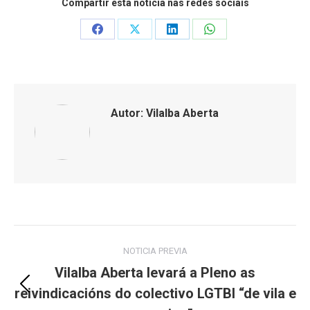
Compartir esta noticia nas redes sociais
Share
Share
Share
Share
on
on
on
on
Facebook
X
LinkedIn
WhatsApp
Autor:
Vilalba Aberta
Post
NOTICIA PREVIA
navigation
Vilalba Aberta levará a Pleno as
reivindicacións do colectivo LGTBI “de vila e
Previous