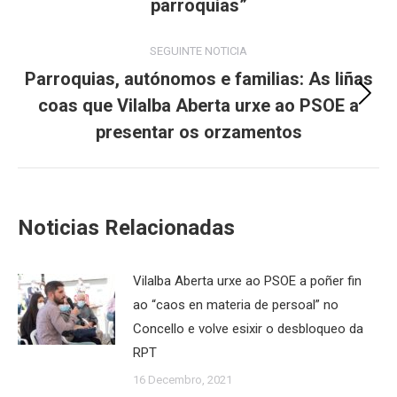
post:
parroquias”
SEGUINTE NOTICIA
Parroquias, autónomos e familias: As liñas
coas que Vilalba Aberta urxe ao PSOE a
Next
post:
presentar os orzamentos
Noticias Relacionadas
Vilalba Aberta urxe ao PSOE a poñer fin
ao “caos en materia de persoal” no
Concello e volve esixir o desbloqueo da
RPT
16 Decembro, 2021