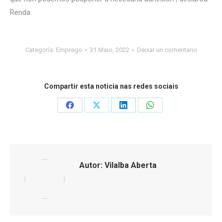
Renda.
Categoría:
Emprego
31 Maio, 2022
Deixar un comentario
Compartir esta noticia nas redes sociais
Share
Share
Share
Share
on
on
on
on
Facebook
X
LinkedIn
WhatsApp
Autor:
Vilalba Aberta