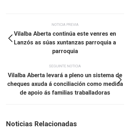
Post
NOTICIA PREVIA
navigation
Vilalba Aberta continúa este venres en
Lanzós as súas xuntanzas parroquia a
Previous
post:
parroquia
SEGUINTE NOTICIA
Vilalba Aberta levará a pleno un sistema de
cheques axuda á conciliación como medida
Next
post:
de apoio ás familias traballadoras
Noticias Relacionadas