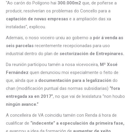
“Ao carón do Polígono hai
300.000m2
que, de poñerse a
producir, resolverían os problemas do Concello para a
captación de novas empresas
e a ampliación das xa
instaladas”, explicou.
Ademais, o noso voceiro urxiu ao goberno a
pór á venda as
seis parcelas
recentemente recepcionadas para uso
industrial dentro do plan de
sectorización de Entrepinares.
Da reunión participou tamén a nosa vicevoceira,
Mª Xosé
Fernández
quen denunciou moi especialmente o feito de
que, aínda que a
documentación para a legalización
do
chan (modificación puntual das normas subsidiarias)
“fora
entregada xa en 2017”
, no que vai de lexislatura “non houbo
ningún avance.”
A concelleira de VA coincidiu tamén con Renda á hora de
cualificar de
“indecente” a especulación da primeira fase,
e avanzou a idea da formación de
aumentar de xeito