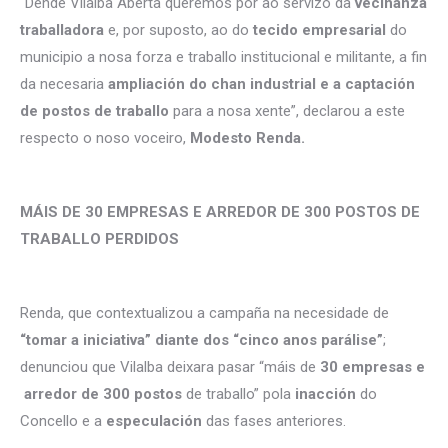
“Dende Vilalba Aberta queremos pór ao servizo da
veciñanza
traballadora
e, por suposto, ao do
tecido empresarial
do
municipio a nosa forza e traballo institucional e militante, a fin
da necesaria
ampliación do chan industrial e a captación
de postos de traballo
para a nosa xente”, declarou a este
respecto o noso voceiro,
Modesto Renda.
MÁIS DE 30 EMPRESAS E ARREDOR DE 300 POSTOS DE
TRABALLO PERDIDOS
Renda, que contextualizou a campaña na necesidade de
“tomar a iniciativa” diante dos “cinco anos parálise”
;
denunciou que Vilalba deixara pasar “máis de
30 empresas e
arredor de 300 postos
de traballo” pola
inacción
do
Concello e a
especulación
das fases anteriores.