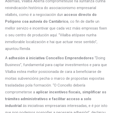
Ademais, Vilalba Aberta comprometeuse na xuntanza cunha
reivindicación histórica do asociacionismo empresarial
vilalbés, como é a negociación dun
acceso directo do
Polígono coa autovía do Cantábrico
, co fin de darlle un
mellor servizo e incentivar que cada vez máis empresas fixen
o seu centro de produción aquí. “Vilalba atópase nunha
inmellorable localización e hai que actuar nese sentido”,
apuntou Renda.
A
adhesión á iniciativa Concellos Emprendedores
“Doing
Business”, fundamental para captar investimentos e para que
Vilalba estea mellor posicionada de cara a beneficiarse de
moitas subvencións pecha o marco de propostas expostas
trasladadas pola formación. “O Concello debería
comprometerse a
aplicar incentivos fiscais, simplificar os
trámites administrativos e facilitar acceso a solo
industrial
ás iniciativas empresariais interesadas, e é por isto
que non podemos pospoñer a necesaria adhesión”, declarou