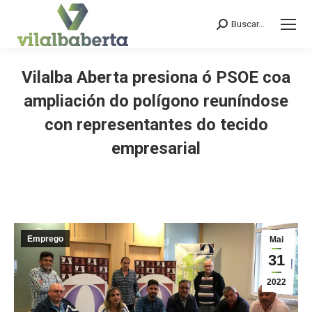
Buscar...
Search:
Vilalba Aberta presiona ó PSOE coa
ampliación do polígono reuníndose
con representantes do tecido
empresarial
You are here:
Emprego
Mai
31
2022