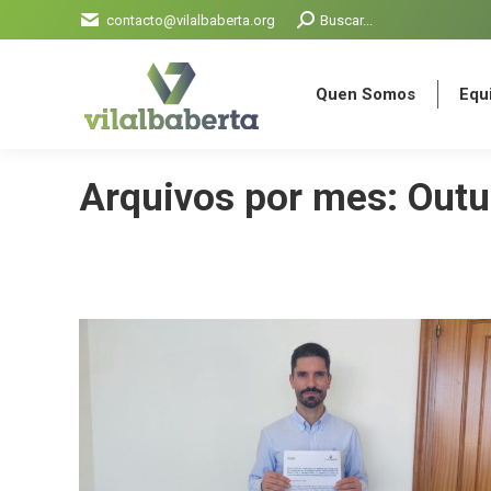
Search:
contacto@vilalbaberta.org
Buscar...
Quen Somos
Equi
Quen Somos
Equi
Arquivos por mes:
Outu