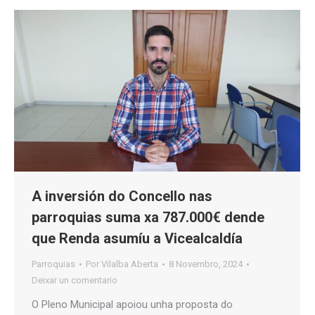
A inversión do Concello nas
parroquias suma xa 787.000€ dende
que Renda asumíu a Vicealcaldía
Parroquias
Por
Vilalba Aberta
8 Novembro, 2024
Deixar un comentario
O Pleno Municipal apoiou unha proposta do