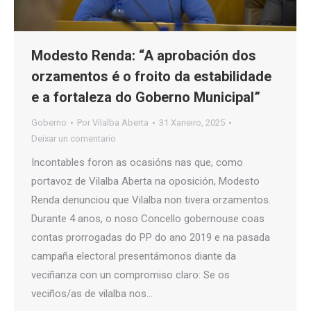
Modesto Renda: “A aprobación dos
orzamentos é o froito da estabilidade
e a fortaleza do Goberno Municipal”
Goberno
Por
Vilalba Aberta
31 Xaneiro, 2025
Deixar un comentario
Incontables foron as ocasións nas que, como
portavoz de Vilalba Aberta na oposición, Modesto
Renda denunciou que Vilalba non tivera orzamentos.
Durante 4 anos, o noso Concello gobernouse coas
contas prorrogadas do PP do ano 2019 e na pasada
campaña electoral presentámonos diante da
veciñanza con un compromiso claro: Se os
veciños/as de vilalba nos…