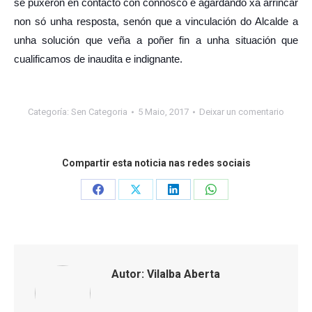
se puxeron en contacto con connosco e agardando xa arrincar
non só unha resposta, senón que a vinculación do Alcalde a
unha solución que veña a poñer fin a unha situación que
cualificamos de inaudita e indignante.
Categoría:
Sen Categoria
5 Maio, 2017
Deixar un comentario
Compartir esta noticia nas redes sociais
Share
Share
Share
Share
on
on
on
on
Facebook
X
LinkedIn
WhatsApp
Autor:
Vilalba Aberta