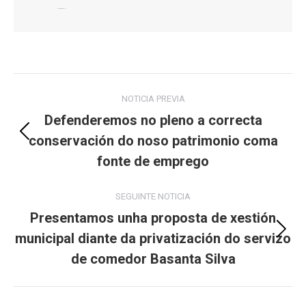
Post
NOTICIA PREVIA
navigation
Defenderemos no pleno a correcta
conservación do noso patrimonio coma
Previous
post:
fonte de emprego
SEGUINTE NOTICIA
Presentamos unha proposta de xestión
municipal diante da privatización do servizo
Next
post:
de comedor Basanta Silva