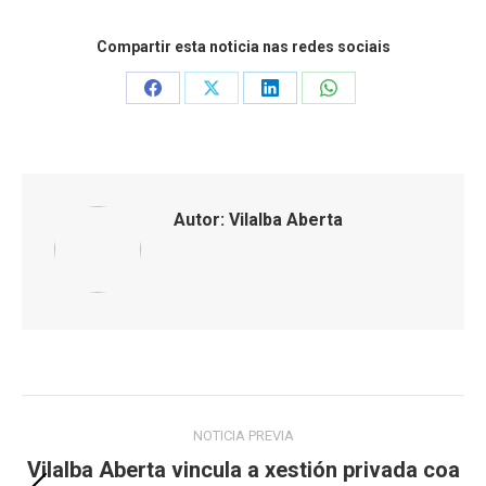
Compartir esta noticia nas redes sociais
Share
Share
Share
Share
on
on
on
on
Facebook
X
LinkedIn
WhatsApp
Autor:
Vilalba Aberta
Post
NOTICIA PREVIA
navigation
Vilalba Aberta vincula a xestión privada coa