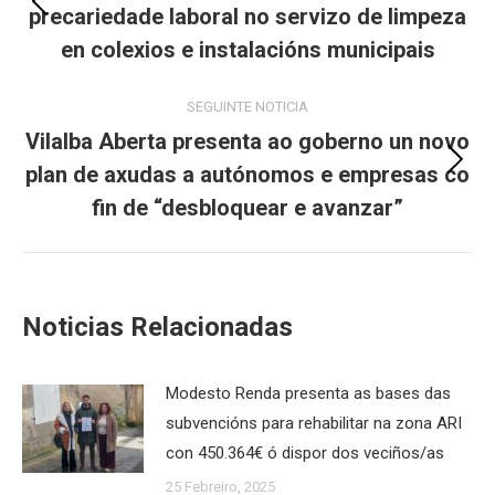
precariedade laboral no servizo de limpeza
Previous
post:
en colexios e instalacións municipais
SEGUINTE NOTICIA
Vilalba Aberta presenta ao goberno un novo
plan de axudas a autónomos e empresas co
Next
post:
fin de “desbloquear e avanzar”
Noticias Relacionadas
Modesto Renda presenta as bases das
subvencións para rehabilitar na zona ARI
con 450.364€ ó dispor dos veciños/as
25 Febreiro, 2025