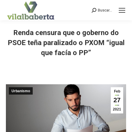
Buscar...
Search:
Renda censura que o goberno do
PSOE teña paralizado o PXOM “igual
que facía o PP”
You are here:
Urbanismo
Feb
27
2021