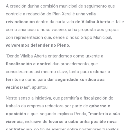
A creación dunha comisión municipal de seguimento que
controle a redacción do Plan Xeral é unha
vella
reivindicación
dentro da curta vida
de Vilalba Aberta
e, tal e
como anunciou o noso voceiro, unha proposta aos grupos
con representación que, dende o noso Grupo Municipal,
volveremos defender no Pleno.
“Dende Vilalba Aberta entendemos como urxente a
fiscalización e contro
l dun procedemento, que
consideramos así mesmo clave, tanto para
ordenar o
territorio
como para
dar seguridade xurídica aos
veciños/as”
, apuntou.
Neste senso a iniciativa, que permitiría a fiscalización do
traballo da empresa redactora por parte de
goberno e
oposición
e que, segundo explicou Renda,
“mantería a súa
vixencia,
inclusive
de levarse a cabo unha posible nova
contratación
, co fin de exercer sobre posteriores traballos