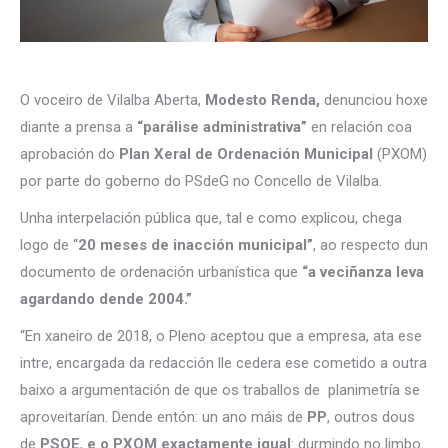
O voceiro de Vilalba Aberta,
Modesto Renda,
denunciou hoxe
diante a prensa a
“parálise administrativa”
en relación coa
aprobación do
Plan Xeral de Ordenación Municipal
(PXOM)
por parte do goberno do PSdeG no Concello de Vilalba.
Unha interpelación pública que, tal e como explicou, chega
logo de “
20 meses de inacción municipal”
, ao respecto dun
documento de ordenación urbanística que
“a veciñanza leva
agardando dende 2004.”
“En xaneiro de 2018, o Pleno aceptou que a empresa, ata ese
intre, encargada da redacción lle cedera ese cometido a outra
baixo a argumentación de que os traballos de planimetría se
aproveitarían. Dende entón: un ano máis de
PP
, outros dous
de
PSOE
,
e o PXOM exactamente igual
: durmindo no limbo