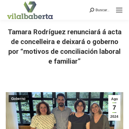
Buscar...
Search:
Tamara Rodríguez renunciará á acta
de concelleira e deixará o goberno
por “motivos de conciliación laboral
e familiar”
You are here:
Goberno
Ago
7
2024