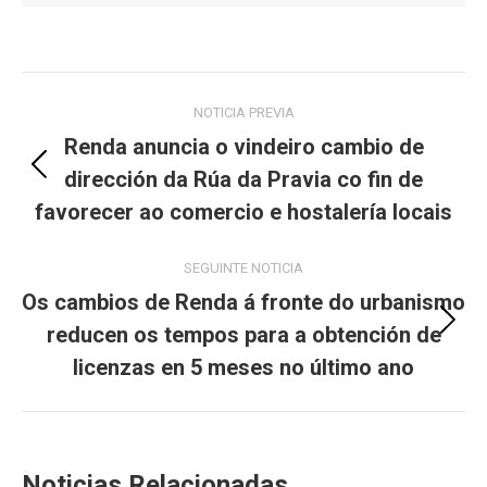
Post
NOTICIA PREVIA
navigation
Renda anuncia o vindeiro cambio de
dirección da Rúa da Pravia co fin de
Previous
post:
favorecer ao comercio e hostalería locais
SEGUINTE NOTICIA
Os cambios de Renda á fronte do urbanismo
reducen os tempos para a obtención de
Next
post:
licenzas en 5 meses no último ano
Noticias Relacionadas