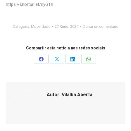
https://shorturl.at/nyGTh
Categoría:
Mobilidade
27 Xuño, 2024
Deixar un comentario
Compartir esta noticia nas redes sociais
Share
Share
Share
Share
on
on
on
on
Facebook
X
LinkedIn
WhatsApp
Autor:
Vilalba Aberta