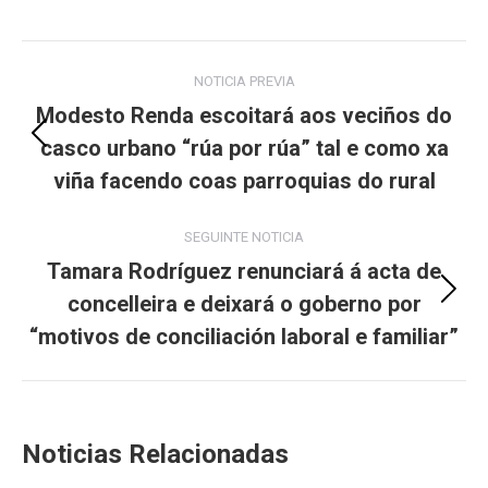
Post
NOTICIA PREVIA
navigation
Modesto Renda escoitará aos veciños do
casco urbano “rúa por rúa” tal e como xa
Previous
post:
viña facendo coas parroquias do rural
SEGUINTE NOTICIA
Tamara Rodríguez renunciará á acta de
concelleira e deixará o goberno por
Next
post:
“motivos de conciliación laboral e familiar”
Noticias Relacionadas