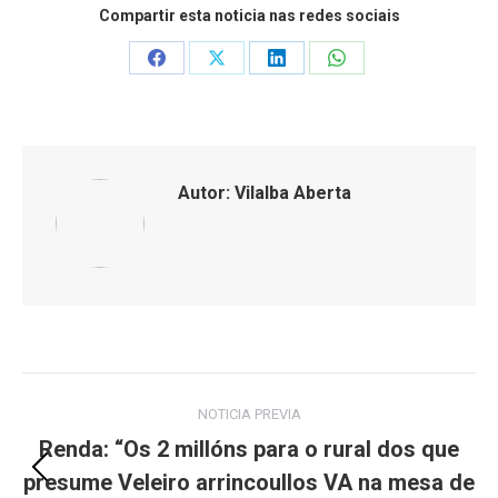
Compartir esta noticia nas redes sociais
Share
Share
Share
Share
on
on
on
on
Facebook
X
LinkedIn
WhatsApp
Autor:
Vilalba Aberta
Post
NOTICIA PREVIA
navigation
Renda: “Os 2 millóns para o rural dos que
presume Veleiro arrincoullos VA na mesa de
Previous