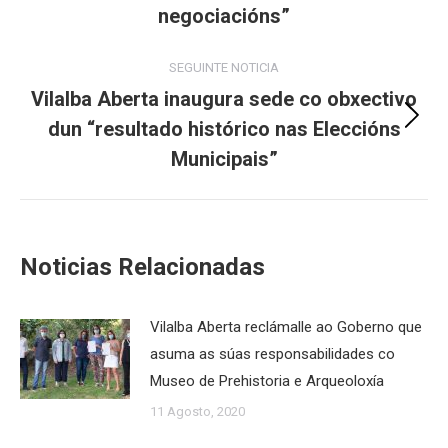
post:
negociacións”
SEGUINTE NOTICIA
Vilalba Aberta inaugura sede co obxectivo
dun “resultado histórico nas Eleccións
Next
post:
Municipais”
Noticias Relacionadas
Vilalba Aberta reclámalle ao Goberno que
asuma as súas responsabilidades co
Museo de Prehistoria e Arqueoloxía
11 Agosto, 2020