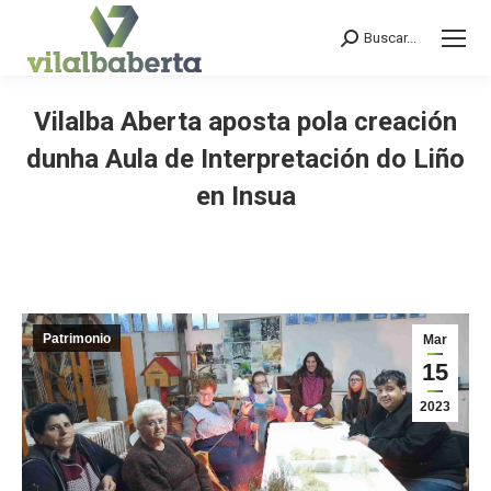
Buscar...
Search:
Vilalba Aberta aposta pola creación
dunha Aula de Interpretación do Liño
en Insua
You are here:
Patrimonio
Mar
15
2023