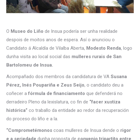
O
Museo do Liño
de Insua podería ser unha realidade
despois de moitos anos de espera. Así o anunciou o
Candidato á Alcaldía de Vilalba Aberta,
Modesto Renda
, logo
dunha visita ao local social das
mulleres rurais de San
Bartolomeu de Insua.
Acompañado dos membros da candidatura de VA
Susana
Pérez, Inés Poupariña e Zeus Seijo
, o candidato deu a
coñecer a
fórmula de financiamento
que defenderá no
derradeiro Pleno da lexislatura, co fin de
“facer xustiza
histórica”
co traballo da entidade ao redor da recuperación
do proceso do liño e a la.
“Comprometémonos
coas mulleres de Insua dende o
rigor
e a seriedade
dunha proposta de
convenio tripartito entre