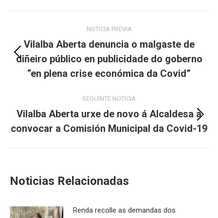
Post
NOTICIA PREVIA
navigation
Vilalba Aberta denuncia o malgaste de
diñeiro público en publicidade do goberno
Previous
post:
“en plena crise económica da Covid”
SEGUINTE NOTICIA
Vilalba Aberta urxe de novo á Alcaldesa a
Next
convocar a Comisión Municipal da Covid-19
post:
Noticias Relacionadas
Renda recolle as demandas dos