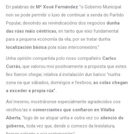
En palabras de
Mª Xosé Fernández
“o Goberno Municipal
non se pode permitir o luxo de continuar a senda do Partido
Popular, desoíndo as reivindicacións dos negocios
dunha
das rúas máis céntricas
, en tanto que eixo fundamental
para a pequena economía da vila, por se tratar dunha
localización básica
pola súas interconexións.”
Unha opinión compartida polo noso compañeiro
Carlos
Currás
, que valorou moi positivamente a proposta que estes
lles fixeron chegar, relativa á instalación dun banco “nunha
zona na que sábados, domingos e festivos,
as colas chegan
a exceder a propia rúa”.
Así mesmo, mostráronse especialmente agradecidos cos
veciños/as e
comerciantes que confiaron en Vilalba
Aberta
, “logo de se atopar unha e outra vez co
silencio do
goberno,
toda vez que, dende o comezo da lexislatura,