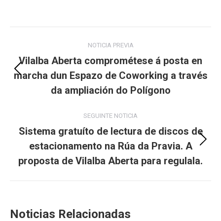
Post
NOTICIA PREVIA
navigation
Vilalba Aberta comprométese á posta en
marcha dun Espazo de Coworking a través
Previous
post:
da ampliación do Polígono
SEGUINTE NOTICIA
Sistema gratuíto de lectura de discos de
estacionamento na Rúa da Pravia. A
Next
post:
proposta de Vilalba Aberta para regulala.
Noticias Relacionadas