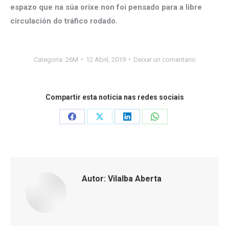
espazo que na súa orixe non foi pensado para a libre
circulación do tráfico rodado.
Categoría:
26M
12 Abril, 2019
Deixar un comentario
Compartir esta noticia nas redes sociais
Share
Share
Share
Share
on
on
on
on
Facebook
X
LinkedIn
WhatsApp
Autor:
Vilalba Aberta