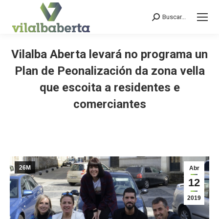
Buscar...
Search:
Vilalba Aberta levará no programa un
Plan de Peonalización da zona vella
que escoita a residentes e
comerciantes
You are here:
26M
Abr
12
2019