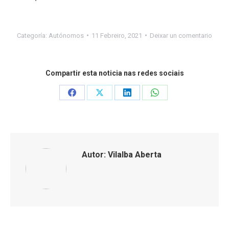
Categoría:
Autónomos
11 Febreiro, 2021
Deixar un comentario
Compartir esta noticia nas redes sociais
Share
Share
Share
Share
on
on
on
on
Facebook
X
LinkedIn
WhatsApp
Autor:
Vilalba Aberta