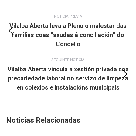
Post
NOTICIA PREVIA
navigation
Vilalba Aberta leva a Pleno o malestar das
familias coas “axudas á conciliación” do
Previous
post:
Concello
SEGUINTE NOTICIA
Vilalba Aberta vincula a xestión privada coa
precariedade laboral no servizo de limpeza
Next
post:
en colexios e instalacións municipais
Noticias Relacionadas