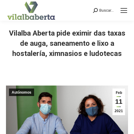
Buscar...
Search:
Vilalba Aberta pide eximir das taxas
de auga, saneamento e lixo a
hostalería, ximnasios e ludotecas
You are here:
Autónomos
Feb
11
2021