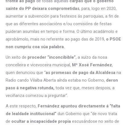
fronte ao pago
de todas aquelas
carpas que o goberno
saínte do PP deixara comprometidas
, para, logo en 2020,
aumentar a subvención para festexos ás parroquias, a fin de
que as diferentes asociacións e/ou comisións de festas
puideran asumilas en tempo e forma. O último acadámolo e
aprobámolo, mais no referente ao pago das de 2019,
o PSOE
non cumpriu coa súa palabra.
Un xeito de
proceder “inconcibible”
, a xuízo da nosa
concelleira e vicevoceira municipal,
Mª Xosé Fernández
,
quen denunciou que “
as promesas de pago da Alcaldesa
na
Radio cando Vilalba Aberta aínda estaba no Goberno,
deron
paso á negativa rotunda,
toda vez que, meses despois, a
veciñanza comezou a preguntar”.
A este respecto,
Fernández apuntou directamente á “falta
de lealdade institucional”
dun Goberno que “de novo trata
de
ocultar a incapacidade propia
escusándose no xeito de