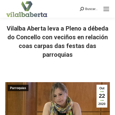
Buscar...
Search:
Vilalba Aberta leva a Pleno a débeda
do Concello con veciños en relación
coas carpas das festas das
parroquias
You are here:
Parroquias
Out
22
2020