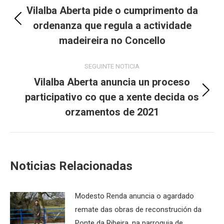
navigation
Vilalba Aberta pide o cumprimento da
ordenanza que regula a actividade
Previous
post:
madeireira no Concello
SEGUINTE NOTICIA
Vilalba Aberta anuncia un proceso
participativo co que a xente decida os
Next
post:
orzamentos de 2021
Noticias Relacionadas
Modesto Renda anuncia o agardado
remate das obras de reconstrución da
Ponte da Ribeira, na parroquia de