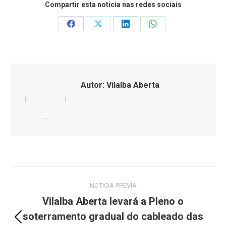
Compartir esta noticia nas redes sociais
Share
Share
Share
Share
on
on
on
on
Facebook
X
LinkedIn
WhatsApp
Autor:
Vilalba Aberta
Post
NOTICIA PREVIA
navigation
Vilalba Aberta levará a Pleno o
soterramento gradual do cableado das
Previous