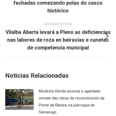
fachadas comezando polas do casco
post:
histórico
SEGUINTE NOTICIA
Vilalba Aberta levará a Pleno as deficiencias
nas labores de roza en beiravías e cunetas
Next
post:
de competencia municipal
Noticias Relacionadas
Modesto Renda anuncia o agardado
remate das obras de reconstrución da
Ponte da Ribeira, na parroquia de
Samarugo