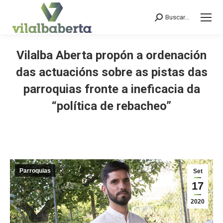
Buscar...
Search:
Vilalba Aberta propón a ordenación
das actuacións sobre as pistas das
parroquias fronte a ineficacia da
“política de rebacheo”
You are here:
Parroquias
Set
17
2020