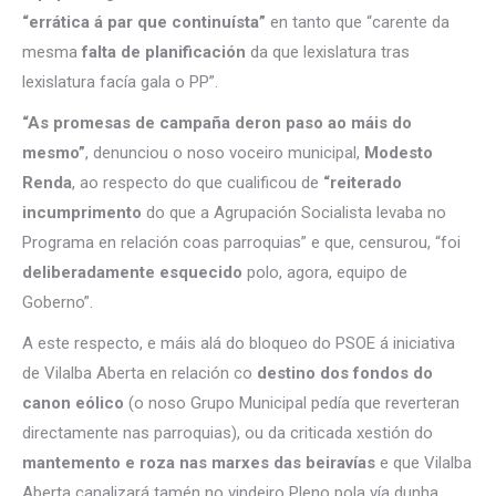
“errática á par que continuísta”
en tanto que “carente da
mesma
falta de planificación
da que lexislatura tras
lexislatura facía gala o PP”.
“As promesas de campaña deron paso ao máis do
mesmo”
, denunciou o noso voceiro municipal,
Modesto
Renda
, ao respecto do que cualificou de
“reiterado
incumprimento
do que a Agrupación Socialista levaba no
Programa en relación coas parroquias” e que, censurou, “foi
deliberadamente esquecido
polo, agora, equipo de
Goberno”.
A este respecto, e máis alá do bloqueo do PSOE á iniciativa
de Vilalba Aberta en relación co
destino dos fondos do
canon eólico
(o noso Grupo Municipal pedía que reverteran
directamente nas parroquias), ou da criticada xestión do
mantemento e roza nas marxes das beiravías
e que Vilalba
Aberta canalizará tamén no vindeiro Pleno pola vía dunha