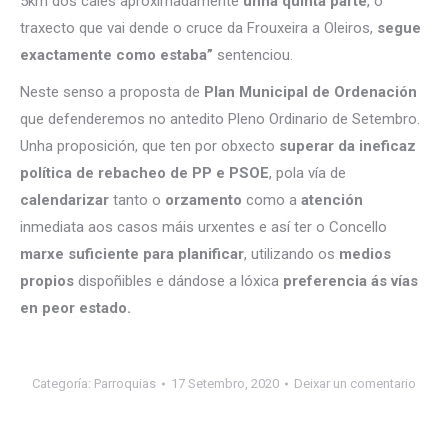
5km dos cales aproximadamente
unha quinta parte
, o
traxecto que vai dende o cruce da Frouxeira a Oleiros,
segue
exactamente como estaba”
sentenciou.
Neste senso a proposta de
Plan Municipal de Ordenación
que defenderemos no antedito Pleno Ordinario de Setembro.
Unha proposición, que ten por obxecto
superar da ineficaz
política de rebacheo de PP e PSOE
, pola vía de
calendarizar
tanto o
orzamento
como a
atención
inmediata aos casos máis urxentes e así ter o Concello
marxe suficiente para planificar
, utilizando os
medios
propios
dispoñibles e dándose a lóxica
preferencia ás vías
en peor estado.
Categoría:
Parroquias
17 Setembro, 2020
Deixar un comentario