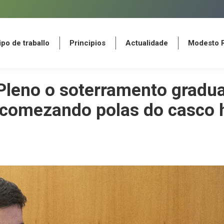
po de traballo
Principios
Actualidade
Modesto 
po de traballo
Principios
Actualidade
Modesto 
 Pleno o soterramento gradua
comezando polas do casco h