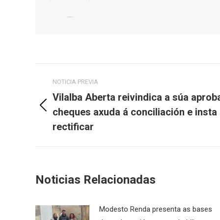
Post
NOTICIA PREVIA
navigation
Vilalba Aberta reivindica a súa apro
cheques axuda á conciliación e insta
Previous
post:
rectificar
Noticias Relacionadas
Modesto Renda presenta as bases