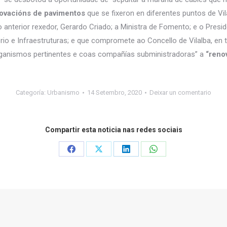
ovacións de pavimentos
que se fixeron en diferentes puntos de Vi
 anterior rexedor, Gerardo Criado; a Ministra de Fomento; e o Presid
rio e Infraestruturas; e que compromete ao Concello de Vilalba, en
Organismos pertinentes e coas compañías subministradoras” a
“reno
Categoría:
Urbanismo
14 Setembro, 2020
Deixar un comentario
Compartir esta noticia nas redes sociais
Share
Share
Share
Share
on
on
on
on
Facebook
X
LinkedIn
WhatsApp