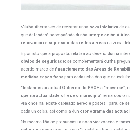
Vilalba Aberta vén de rexistrar unha
nova iniciativa
de car
que defenderá acompañada dunha
interpelación á Alc
renovación e supresión das redes aéreas
na zona deli
É por isto que a proposta, relativa ao deseño dunha inte
obvios de seguridade
; se complementará cunha pregunt
acordo marco de
financiamento das Áreas de Rehabili
medidas específicas
para cada unha das que se incluían
“Instamos ao actual Goberno do PSOE a “moverse”
, 
que na actualidade ofrece o municipio”
remarcou o nos
vila onde hai existe cableado aéreo e postes, para, de s
cada un deles, así como a dun
cronograma das actuac
Na mesma liña se pronunciou a nosa vicevoceira e tamén 
gobernos populares
nos que “lexislatura tras lexislat