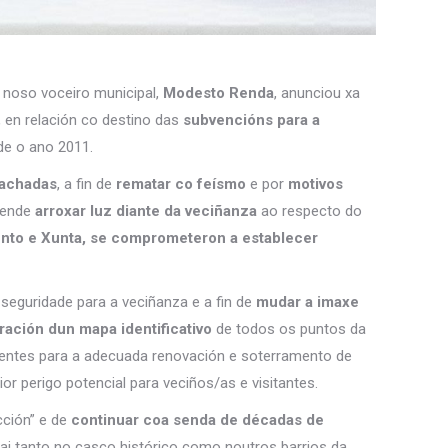
 noso voceiro municipal,
Modesto Renda
, anunciou xa
, en relación co destino das
subvencións para a
de o ano 2011.
fachadas
, a fin de
rematar co feísmo
e por
motivos
etende
arroxar luz diante da veciñanza
ao respecto do
nto e Xunta, se comprometeron a establecer
seguridade para a veciñanza e a fin de
mudar a imaxe
ación dun mapa identificativo
de todos os puntos da
ntes para a adecuada renovación e soterramento de
or perigo potencial para veciños/as e visitantes.
ción” e de
continuar coa senda de décadas de
hai tanto no casco histórico como noutros barrios da