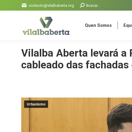
Search:
contacto@vilalbaberta.org
Buscar...
Quen Somos
Equi
Quen Somos
Equi
Vilalba Aberta levará a
cableado das fachadas 
Urbanismo