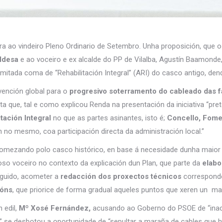
a ao vindeiro Pleno Ordinario de Setembro. Unha proposición, que o
aldesa
e ao voceiro e ex alcalde do PP de Vilalba, Agustín Baamonde
mitada coma de “Rehabilitación Integral” (ARI) do casco antigo, den
rvención global para o
progresivo soterramento do cableado das 
a que, tal e como explicou Renda na presentación da iniciativa “pr
tación Integral
no que as partes asinantes, isto é;
Concello, Fome
 no mesmo, coa participación directa da administración local.”
comezando polo casco histórico, en base á necesidade dunha maior 
o voceiro no contexto da explicación dun Plan, que parte da
elabor
eguido, acometer a
redacción dos proxectos técnicos
corresponde
ións
, que priorice de forma gradual aqueles puntos que xeren un mai
edil,
Mº Xosé Fernández,
acusando ao Goberno do PSOE de “inac
ura” se desbotou a oportunidade de “sepultar a maraña de cables que 