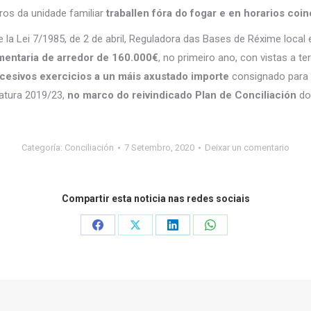
os da unidade familiar
traballen fóra do fogar e en horarios coin
e la Lei 7/1985, de 2 de abril, Reguladora das Bases de Réxime local
mentaria de arredor de 160.000€
, no primeiro ano, con vistas a t
cesivos exercicios a un máis axustado importe
consignado para e
atura 2019/23,
no marco do reivindicado Plan de Conciliación
do 
Categoría:
Conciliación
7 Setembro, 2020
Deixar un comentario
Compartir esta noticia nas redes sociais
Share
Share
Share
Share
on
on
on
on
Facebook
X
LinkedIn
WhatsApp