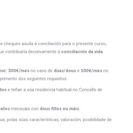
de cheques axuda á conciliación para o presente curso,
ue contribuiría decisivamente á
conciliación da vida
nor
;
300€/mes
no caso de
dúas/dous
e
500€/mes
no
primento dos seguintes requisitos:
ados
e teñan a súa residencia habitual no Concello de
netos
mensuais con
dous fillos ou máis.
e, polas súas características, valoración, posibilidade de