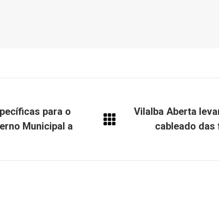
pecíficas para o
Vilalba Aberta lev
berno Municipal a
cableado das
Next
post: