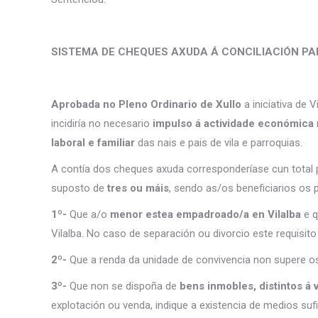
SISTEMA DE CHEQUES AXUDA Á CONCILIACIÓN PA
Aprobada no Pleno Ordinario de Xullo
a iniciativa de 
incidiría no necesario
impulso á actividade económica
laboral e familiar
das nais e pais de vila e parroquias.
A contía dos cheques axuda corresponderíase cun total 
suposto de
tres ou máis
, sendo as/os beneficiarios os 
1º-
Que a/o
menor estea empadroado/a en Vilalba
e q
Vilalba. No caso de separación ou divorcio este requisito 
2º-
Que a renda da unidade de convivencia non supere 
3º-
Que non se dispoña de
bens inmobles, distintos á 
explotación ou venda, indique a existencia de medios suf