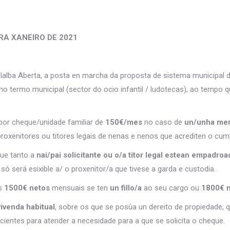
RA XANEIRO DE 2021
Vilalba Aberta, a posta en marcha da proposta de sistema municipal 
no termo municipal (sector do ocio infantil / ludotecas), ao tempo q
por cheque/unidade familiar de
150€/mes
no caso de
un/unha me
proxenitores ou titores legais de nenas e nenos que acrediten o cum
ue tanto a
nai/pai solicitante ou o/a titor legal estean empadro
só será esixible a/ o proxenitor/a que tivese a garda e custodia.
os
1500€ netos
mensuais se ten
un fillo/a
ao seu cargo ou
1800€ 
vivenda habitual
, sobre os que se posúa un dereito de propiedade, qu
icientes para atender a necesidade para a que se solicita o cheque.