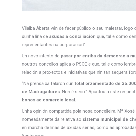
Vilalba Aberta vén de facer público o seu malestar, logo
dunha liña de
axudas á conciliación
que, tal e como de
representantes na corporación”.
Un novo intento de
pasar por enriba da democracia mu
noutros concellos aplica o PSOE e que, tal e como lem
relación a proxectos e iniciativas que nin tan sequera f
“Na prensa xa falaron dun
total orzamentado de 35.00
de Madrugadores
. Non é serio.” Apuntou a este resp
bonos ao comercio local.
Unha opinión compartida pola nosa concelleira, Mª Xosé
nomeadamente da relativa ao
sistema municipal de ch
en marcha de liñas de axudas serias, como as aprobadas p
Sentenciou.