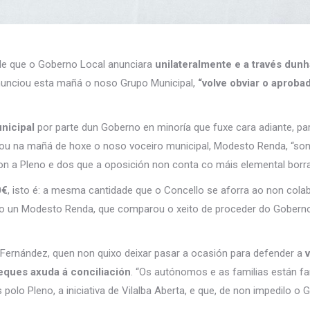
 de que o Goberno Local anunciara
unilateralmente e a través dun
nunciou esta mañá o noso Grupo Municipal,
“volve obviar o aproba
nicipal
por parte dun Goberno en minoría que fuxe cara adiante, pa
brou na mañá de hoxe o noso voceiro municipal, Modesto Renda, “so
oron a Pleno e dos que a oposición non conta co máis elemental borr
0€
, isto é: a mesma cantidade que o Concello se aforra ao non col
ecto un Modesto Renda, que comparou o xeito de proceder do Gober
 Fernández, quen non quixo deixar pasar a ocasión para defender a
eques axuda á conciliación
. “Os autónomos e as familias están fa
olo Pleno, a iniciativa de Vilalba Aberta, e que, de non impedilo o 