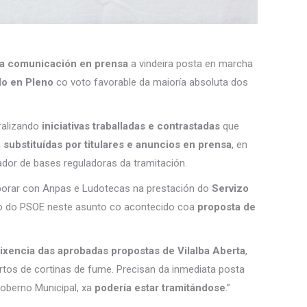
ha comunicación en prensa
a vindeira posta en marcha
do en Pleno
co voto favorable da maioría absoluta dos
ralizando
iniciativas traballadas e contrastadas
que
n
substituídas por titulares e anuncios en prensa
, en
ador de bases reguladoras da tramitación.
aborar con Anpas e Ludotecas na prestación do
Servizo
no do PSOE neste asunto co acontecido coa
proposta de
vixencia das aprobadas propostas de Vilalba Aberta
,
rtos de cortinas de fume. Precisan da inmediata posta
Goberno Municipal, xa
podería estar tramitándose
.”