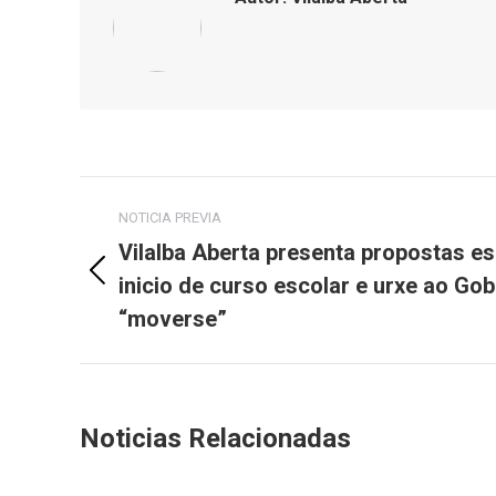
Post
NOTICIA PREVIA
navigation
Vilalba Aberta presenta propostas es
inicio de curso escolar e urxe ao Go
Previous
post:
“moverse”
Noticias Relacionadas