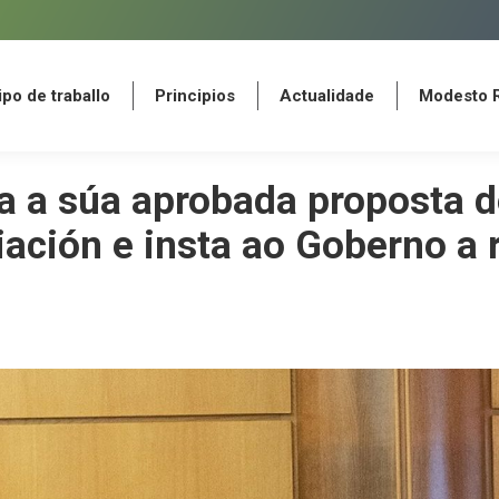
po de traballo
Principios
Actualidade
Modesto 
po de traballo
Principios
Actualidade
Modesto 
ca a súa aprobada proposta 
ación e insta ao Goberno a r