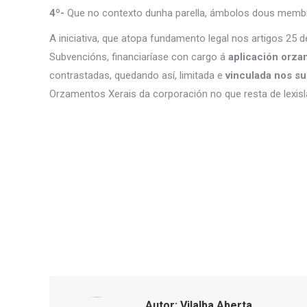
4º-
Que no contexto dunha parella, ámbolos dous membr
A iniciativa, que atopa fundamento legal nos artigos 25 d
Subvencións, financiaríase con cargo á
aplicación orza
contrastadas, quedando así, limitada e
vinculada nos su
Orzamentos Xerais da corporación no que resta de lexisl
Autor:
Vilalba Aberta