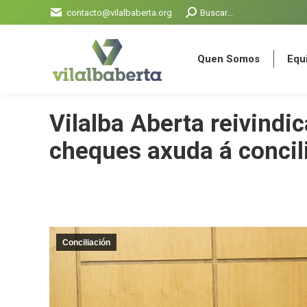
Search:
contacto@vilalbaberta.org
Buscar...
Quen Somos
Equi
Quen Somos
Equi
Vilalba Aberta reivindi
cheques axuda á concili
Conciliación