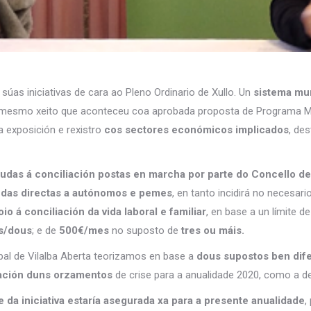
 súas iniciativas de cara ao Pleno Ordinario de Xullo. Un
sistema mun
mesmo xeito que aconteceu coa aprobada proposta de Programa Mu
a exposición e rexistro
cos sectores económicos implicados
, de
axudas á conciliación postas en marcha por parte do Concello d
udas directas a autónomos e pemes
, en tanto incidirá no necesari
io á conciliación da vida laboral e familiar
, en base a un límite 
s/dous
; e de
500€/mes
no suposto de
tres ou máis.
pal de Vilalba Aberta teorizamos en base a
dous supostos ben dif
ración duns orzamentos
de crise para a anualidade 2020, como a de
 da iniciativa estaría asegurada xa para a presente anualidade
,