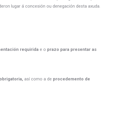
 deron lugar á concesión ou denegación desta axuda.
ntación requirida
e o
prazo para presentar as
brigatoria,
así como a de
procedemento de