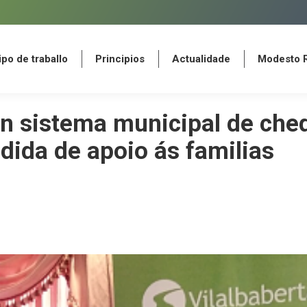
po de traballo
Principios
Actualidade
Modesto 
po de traballo
Principios
Actualidade
Modesto 
un sistema municipal de che
dida de apoio ás familias