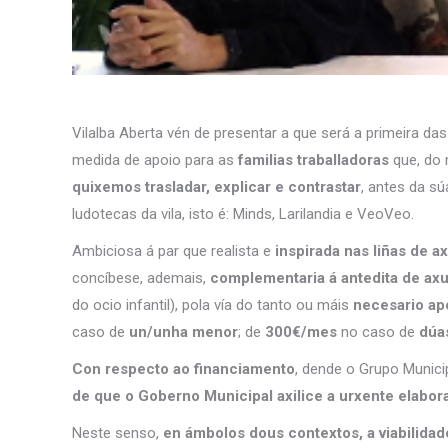
Vilalba Aberta vén de presentar a que será a primeira das
medida de apoio para as
familias traballadoras
que, do 
quixemos trasladar, explicar e contrastar
, antes da sú
ludotecas da vila, isto é: Minds, Larilandia e VeoVeo.
Ambiciosa á par que realista e
inspirada nas liñas de 
concíbese, ademais,
complementaria á antedita de ax
do ocio infantil), pola vía do tanto ou máis
necesario apo
caso de
un/unha menor
; de
300€/mes
no caso de
dúa
Con respecto ao financiamento
, dende o Grupo Munici
de que o Goberno Municipal axilice a urxente elabo
Neste senso,
en ámbolos dous contextos, a viabilidade