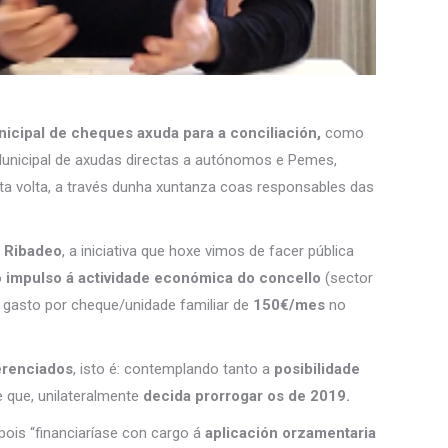
icipal de cheques axuda para a conciliación,
como
nicipal de axudas directas a autónomos e Pemes,
sta volta, a través dunha xuntanza coas responsables das
e Ribadeo
, a iniciativa que hoxe vimos de facer pública
o
impulso á actividade económica do concello
(sector
de gasto por cheque/unidade familiar de
150€/mes
no
erenciados
, isto é: contemplando tanto a
posibilidade
 que, unilateralmente
decida prorrogar os de 2019.
 pois “financiaríase con cargo á
aplicación orzamentaria