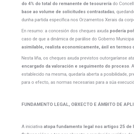
do 4% do total do remanente de tesourería
do Concello
base ao volume de solicitudes contrastadas
, quedando
dunha partida específica nos Orzamentos Xerais da cor
En resumo: a concesión dos cheques axuda
podería poñ
caso de que a dinámica de parálise do Goberno Municipa
asimilable, realista economicamente, áxil en termos 
Nesta liña, os cheques axuda previstos outorgaríanse at
encargado da valoración e seguimento do proceso
. 
establecido na mesma, quedaría aberta a posibilidade, p
para o efecto, as normas necesarias para a súa execució
FUNDAMENTO LEGAL, OBXECTO E ÁMBITO DE APL
A iniciativa
atopa fundamento legal nos artigos 25 de 