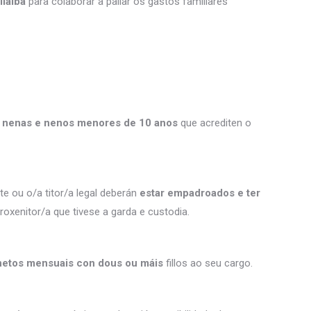
ilalba
para colaborar a paliar os gastos familiares
de nenas e nenos menores de 10 anos
que acrediten o
te ou o/a titor/a legal deberán
estar empadroados e ter
roxenitor/a que tivese a garda e custodia.
etos mensuais con dous ou máis
fillos ao seu cargo.