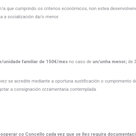
r/a que cumprindo os criterios económicos, non estea desenvolvendo
ria a socialización da/o menor.
/unidade familiar de 150€/mes
no caso de
un/unha menor;
de
3
vez se acredite mediante a oportuna xustificación o cumprimento 
otar a consignación orzamentaria contemplada.
ooperar co Concello cada vez que se lles requira documentació