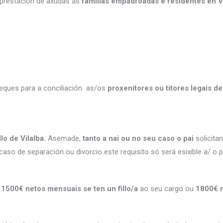
a prestación de axudas ás
familias empadroadas e residentes en V
heques para a conciliación as/os
proxenitores ou titores legais 
o de Vilalba.
Asemade,
tanto a nai ou no seu caso o pai
solicitan
aso de separación ou divorcio este requisito só será esixible a/ o p
s
1500€ netos mensuais se ten un fillo/a
ao seu cargo ou
1800€ n