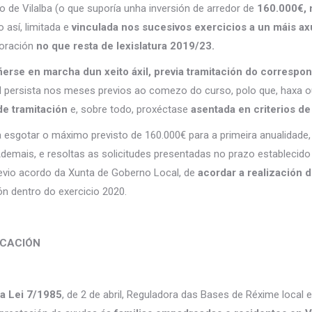
 de Vilalba (o que suporía unha inversión de arredor de
160.000€, 
 así, limitada e
vinculada nos sucesivos exercicios a un máis a
poración
no que resta de lexislatura 2019/23.
erse en marcha dun xeito áxil, previa tramitación do corresp
l persista nos meses previos ao comezo do curso, polo que, haxa o
de tramitación
e, sobre todo, proxéctase
asentada en criterios de
a esgotar o máximo previsto de 160.000€ para a primeira anualidade
Ademais, e resoltas as solicitudes presentadas no prazo establecid
revio acordo da Xunta de Goberno Local, de
acordar a realización
n dentro do exercicio 2020.
ICACIÓN
la Lei 7/1985
, de 2 de abril, Reguladora das Bases de Réxime local e