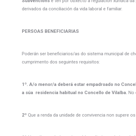
Subvencións
e ten por obxecto a regulación xurídica d
derivados da conciliación da vida laboral e familiar.
PERSOAS BENEFICIARIAS
Poderán ser beneficiarios/as do sistema municipal de c
cumprimento dos seguintes requisitos:
1º. A/o menor/a deberá estar empadroado no Concell
a súa residencia habitual no Concello de Vilalba.
No c
2º
Que a renda da unidade de convivencia non supere o