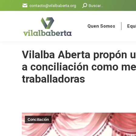
Search:
contacto@vilalbaberta.org
Buscar...
Quen Somos
Equi
Quen Somos
Equi
Vilalba Aberta propón 
a conciliación como me
traballadoras
Conciliación