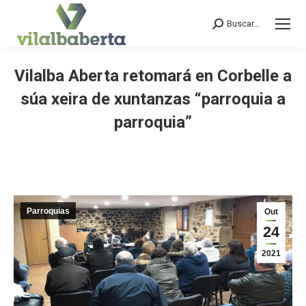
Buscar...
Search:
Vilalba Aberta retomará en Corbelle a
súa xeira de xuntanzas “parroquia a
parroquia”
You are here:
Parroquias
Out
24
2021