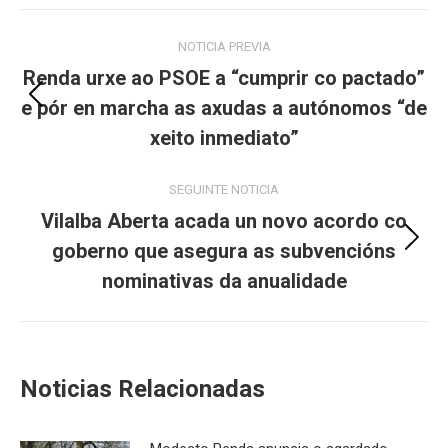
Post
NOTICIA PREVIA
navigation
Renda urxe ao PSOE a “cumprir co pactado”
e pór en marcha as axudas a autónomos “de
Previous
post:
xeito inmediato”
SEGUINTE NOTICIA
Vilalba Aberta acada un novo acordo co
goberno que asegura as subvencións
Next
post:
nominativas da anualidade
Noticias Relacionadas