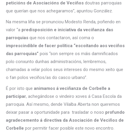
peticións de Asociacións de Veciños
doutras parroquias
que querían que nos achegaramos”, apuntou González.
Na mesma liña se pronunciou Modesto Renda, poñendo en
valor “a
predisposición e iniciativa da veciñanza das
parroquias
que nos contactaron, así coma o
imprescindible de facer política “escoitando aos veciños
das parroquias”
pois “son sempre os máis damnificados
polo conxunto dunhas administracións, lembremos,
chamadas a velar polos seus intereses do mesmo xeito que
o fan polos veciños/as do casco urbano”.
É por isto que
animamos á veciñanza de Corbelle a
participar
, achegándose o vindeiro xoves á Casa Escola da
parroquia. Así mesmo, dende Vilalba Aberta non queremos
deixar pasar a oportunidade para trasladar o noso
profundo
agradecemento á directiva da Asociación de Veciños de
Corbelle
por permitir facer posible este novo encontro.