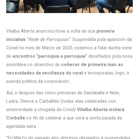
Vilalba Aberta anunciou hoxe a volta da súa
pioneira
iniciativa
“
Rede de Parroquias”
. Suspendida pola aparición da
Covid no mes de Marzo de 2020, estamos a falar dunha serie
de
encontros “parroquia a parroquia”
deseñados pola nosa
asemblea co obxectivo de
coñecer de primeira man as
necesidades da veciñanza do rural
e incorporalas, logo, á
axenda política da corporación.
Así, e despois das cinco primeiras de Santaballa e Nete,
Ladra, Oleiros e Carballido (todas elas celebradas con
anteiroridade á chegada da Covid)
Vilalba Aberta visitará
Corbelle
co fin de celebrar a que será a sexta parada da
agardada xeira.
“En Marzo do pasado ano vímonos obrigados a suspendelas