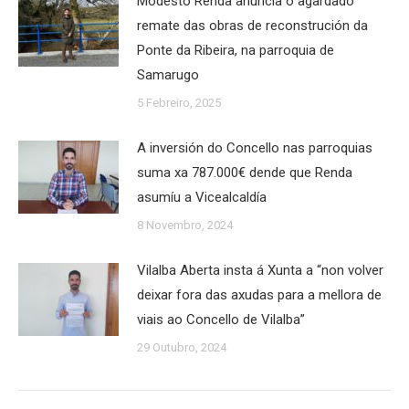
Modesto Renda anuncia o agardado
remate das obras de reconstrución da
Ponte da Ribeira, na parroquia de
Samarugo
5 Febreiro, 2025
A inversión do Concello nas parroquias
suma xa 787.000€ dende que Renda
asumíu a Vicealcaldía
8 Novembro, 2024
Vilalba Aberta insta á Xunta a “non volver
deixar fora das axudas para a mellora de
viais ao Concello de Vilalba”
29 Outubro, 2024