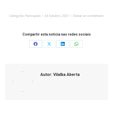
Categoría:
Parroquias
24 Outubro, 2021
Deixar un comentario
Compartir esta noticia nas redes sociais
Share
Share
Share
Share
on
on
on
on
Facebook
X
LinkedIn
WhatsApp
Autor:
Vilalba Aberta