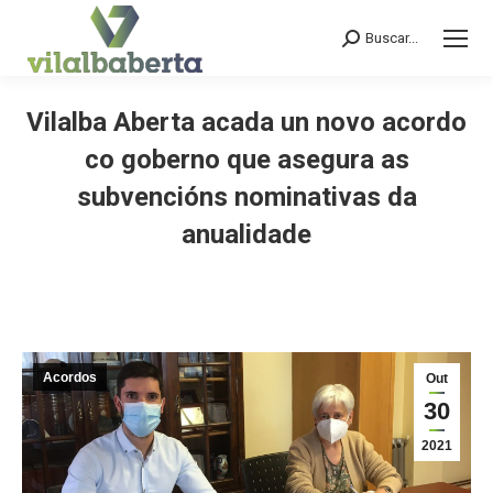
Buscar...
Search:
Vilalba Aberta acada un novo acordo
co goberno que asegura as
subvencións nominativas da
anualidade
You are here:
Acordos
Out
30
2021