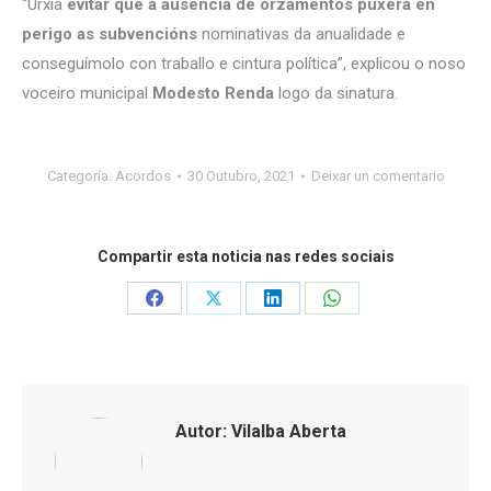
“Urxía
evitar que a ausencia de orzamentos puxera en
perigo as subvencións
nominativas da anualidade e
conseguímolo con traballo e cintura política”, explicou o noso
voceiro municipal
Modesto Renda
logo da sinatura.
Categoría:
Acordos
30 Outubro, 2021
Deixar un comentario
Compartir esta noticia nas redes sociais
Share
Share
Share
Share
on
on
on
on
Facebook
X
LinkedIn
WhatsApp
Autor:
Vilalba Aberta