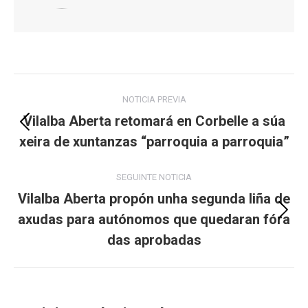
Post
NOTICIA PREVIA
navigation
Vilalba Aberta retomará en Corbelle a súa
Previous
xeira de xuntanzas “parroquia a parroquia”
post:
SEGUINTE NOTICIA
Vilalba Aberta propón unha segunda liña de
axudas para autónomos que quedaran fóra
Next
post:
das aprobadas