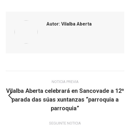
on
on
on
on
Facebook
X
LinkedIn
WhatsApp
Autor:
Vilalba Aberta
Post
NOTICIA PREVIA
navigation
Vilalba Aberta celebrará en Sancovade a 12ª
parada das súas xuntanzas “parroquia a
Previous
post:
parroquia”
SEGUINTE NOTICIA