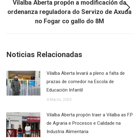
Vilalba Aberta propón a modificación da
ordenanza reguladora do Servizo de Axuda
Next
post:
no Fogar co gallo do 8M
Noticias Relacionadas
Vilalba Aberta levará a pleno a falta de
prazas de comedor na Escola de
Educación Infantil
4 Marzo, 2023
Vilalba Aberta propón traer a Vilalba as F.P
de Agraria e Procesos e Calidade na
Industria Alimentaria