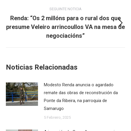
SEGUINTE NOTICIA
Renda: “Os 2 millóns para o rural dos que
presume Veleiro arrincoullos VA na mesa de
Next
post:
negociacións”
Noticias Relacionadas
Modesto Renda anuncia o agardado
remate das obras de reconstrución da
Ponte da Ribeira, na parroquia de
Samarugo
5 Febreiro, 2025