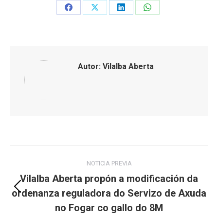
Share
Share
Share
Share
on
on
on
on
Facebook
X
LinkedIn
WhatsApp
Autor:
Vilalba Aberta
Post
NOTICIA PREVIA
navigation
Vilalba Aberta propón a modificación da
ordenanza reguladora do Servizo de Axuda
Previous
post:
no Fogar co gallo do 8M