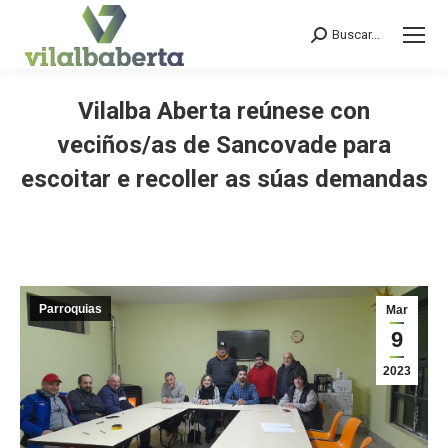
Buscar...
Search:
Vilalba Aberta reúnese con
veciños/as de Sancovade para
escoitar e recoller as súas demandas
You are here:
Parroquias
Mar
9
2023