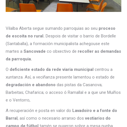
Vilalba Aberta segue sumando parroquias ao seu
proceso
de escoita no rural.
Despois de visitar o barrio de Bordelle
(Santaballa), a formación municipalista achegouse este
martes a
Sancovade
co obxectivo de
recoller as demandas
da parroquia.
O
deficiente estado da rede viaria municipal
centrou a
xuntanza. Así, a veciñanza presente lamentou o estado de
degradación e abandono
das pistas da Casanova;
Barbeitas; Chafarica; o acceso ó Ramallal e a que une Muíños
e o Ventorro,
A recuperación e posta en valor do
Lavadoiro e a fonte do
Barral
, así como o necesario arranxo dos
vestiarios do
campo de fútbol
tamén se puxeron sobre a mesa nunha