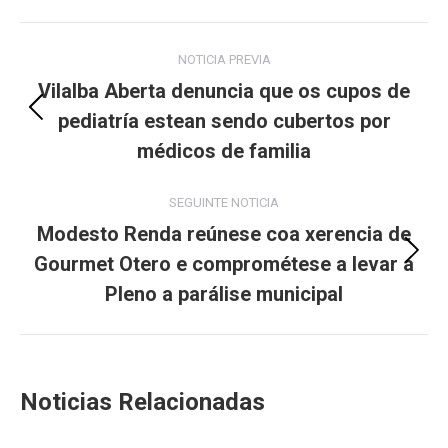
Post
NOTICIA PREVIA
navigation
Vilalba Aberta denuncia que os cupos de
pediatría estean sendo cubertos por
Previous
post:
médicos de familia
SEGUINTE NOTICIA
Modesto Renda reúnese coa xerencia de
Gourmet Otero e comprométese a levar a
Next
post:
Pleno a parálise municipal
Noticias Relacionadas