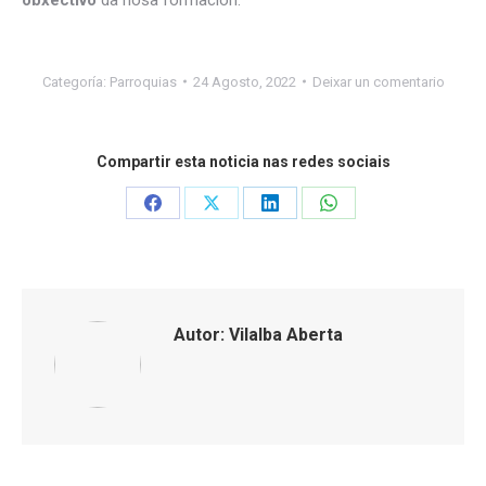
Categoría:
Parroquias
24 Agosto, 2022
Deixar un comentario
Compartir esta noticia nas redes sociais
Share
Share
Share
Share
on
on
on
on
Facebook
X
LinkedIn
WhatsApp
Autor:
Vilalba Aberta