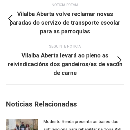
Post
NOTICIA PREVIA
navigation
Vilalba Aberta volve reclamar novas
paradas do servizo de transporte escolar
Previous
post:
para as parroquias
SEGUINTE NOTICIA
Vilalba Aberta levará ao pleno as
reivindicacións dos gandeiros/as de vacún
Next
post:
de carne
Noticias Relacionadas
Modesto Renda presenta as bases das
subvencións para rehabilitar na zona ARI