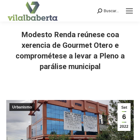
Buscar...
Search:
Modesto Renda reúnese coa
xerencia de Gourmet Otero e
comprométese a levar a Pleno a
parálise municipal
You are here:
Urbanismo
Set
6
2022