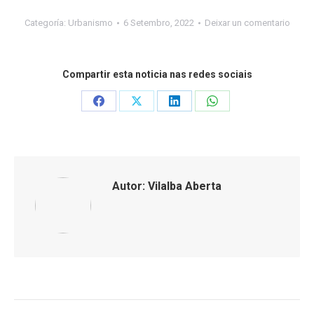
Categoría:
Urbanismo
6 Setembro, 2022
Deixar un comentario
Compartir esta noticia nas redes sociais
Share
Share
Share
Share
on
on
on
on
Facebook
X
LinkedIn
WhatsApp
Autor:
Vilalba Aberta