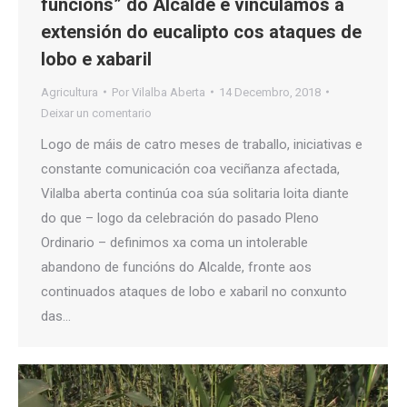
funcións” do Alcalde e vinculamos a
extensión do eucalipto cos ataques de
lobo e xabaril
Agricultura
Por
Vilalba Aberta
14 Decembro, 2018
Deixar un comentario
Logo de máis de catro meses de traballo, iniciativas e
constante comunicación coa veciñanza afectada,
Vilalba aberta continúa coa súa solitaria loita diante
do que – logo da celebración do pasado Pleno
Ordinario – definimos xa coma un intolerable
abandono de funcións do Alcalde, fronte aos
continuados ataques de lobo e xabaril no conxunto
das…