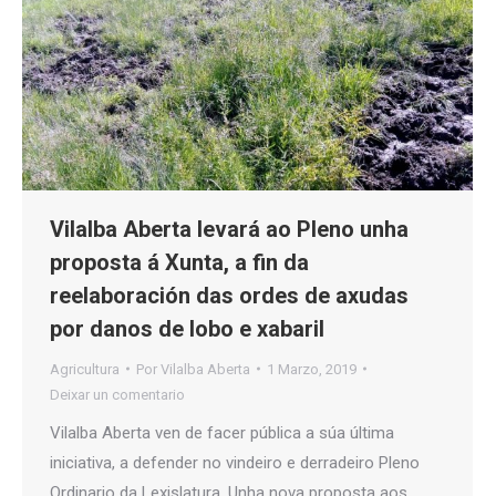
Vilalba Aberta levará ao Pleno unha
proposta á Xunta, a fin da
reelaboración das ordes de axudas
por danos de lobo e xabaril
Agricultura
Por
Vilalba Aberta
1 Marzo, 2019
Deixar un comentario
Vilalba Aberta ven de facer pública a súa última
iniciativa, a defender no vindeiro e derradeiro Pleno
Ordinario da Lexislatura. Unha nova proposta aos