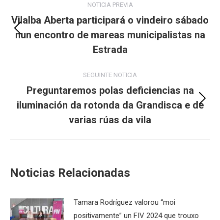
NOTICIA PREVIA
navigation
Vilalba Aberta participará o vindeiro sábado
nun encontro de mareas municipalistas na
Previous
post:
Estrada
SEGUINTE NOTICIA
Preguntaremos polas deficiencias na
iluminación da rotonda da Grandisca e de
Next
post:
varias rúas da vila
Noticias Relacionadas
Tamara Rodríguez valorou “moi
positivamente” un FIV 2024 que trouxo