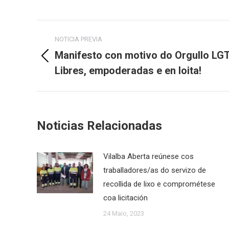
Post
NOTICIA PREVIA
navigation
Manifesto con motivo do Orgullo LGT
Previous
Libres, empoderadas e en loita!
post:
Noticias Relacionadas
Vilalba Aberta reúnese cos
traballadores/as do servizo de
recollida de lixo e comprométese
coa licitación
24 Maio, 2023