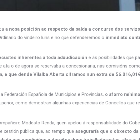
ica
a nosa posición ao respecto da saída a concurso dos serviz
Ordinario do vindeiro luns e no que defenderemos o
inmediato contr
custes inherentes a toda adxudicación
e ás posibilidades que pa
ue ata o de agora se reservaba a concesionaria, nas comisións comer
a,
e que dende Vilalba Aberta ciframos nun extra de 56.016,01
a Federación Española de Municipios e Provincias,
o aforro mínimo
uperior, como demostran algunhas experiencias de Concellos que r
mpañeiro Modesto Renda, quen apelou á responsabilidade do Gobern
e xestión pública que, ao tempo que
aseguraría que o obxecto da 
lidade nas condicións e dereitos duns traballadores/as
, vítimas 