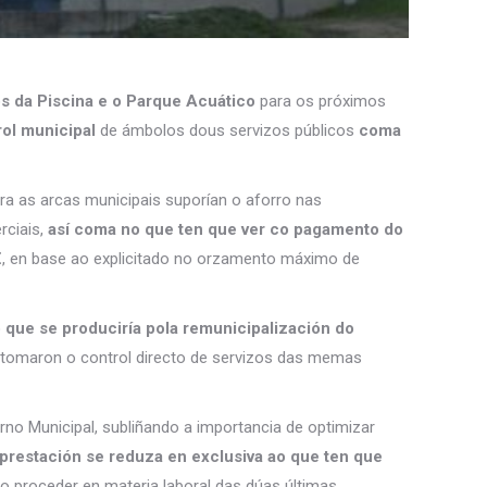
os da Piscina e o Parque Acuático
para os próximos
ol municipal
de ámbolos dous servizos públicos
coma
ra as arcas municipais suporían o aforro nas
ciais,
así coma no que ten que ver co pagamento do
€
, en base ao explicitado no orzamento máximo de
 que se produciría pola remunicipalización do
etomaron o control directo de servizos das memas
o Municipal, subliñando a importancia de optimizar
prestación se reduza en exclusiva ao que ten que
do proceder en materia laboral das dúas últimas