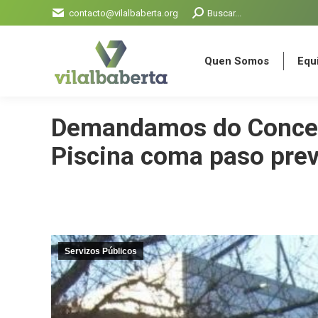
Search:
contacto@vilalbaberta.org
Buscar...
Quen Somos
Equi
Quen Somos
Equi
Demandamos do Concell
Piscina coma paso prev
Servizos Públicos