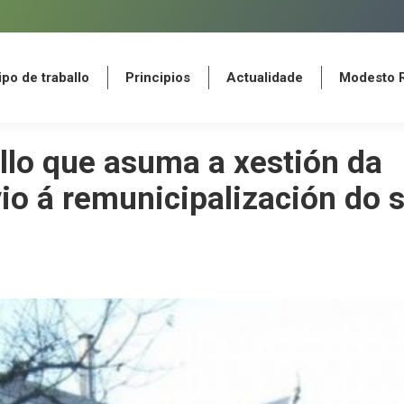
po de traballo
Principios
Actualidade
Modesto 
po de traballo
Principios
Actualidade
Modesto 
o que asuma a xestión da
io á remunicipalización do s