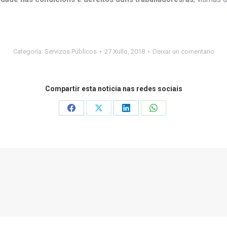
Categoría:
Servizos Públicos
27 Xullo, 2018
Deixar un comentario
Compartir esta noticia nas redes sociais
Share
Share
Share
Share
on
on
on
on
Facebook
X
LinkedIn
WhatsApp