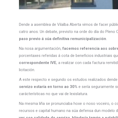
Dende a asemblea de Vilalba Aberta vimos de facer públ
catro anos. Un debate, previsto na orde do día do Pleno 
paso previo á súa definitiva remunicipalización
.
Na nosa argumentación,
facemos referencia aos sobre
porcentaxes referidas á cota de beneficios industriais q
correspondente IVE
, a realizar con cada factura remitid
licitación.
A este respecto e segundo os estudos realizados dende 
servizo estaría en torno ao 30%
e sería seguramente s
carácterísticas no que vai de lexislatura.
Na mesma liña se pronunciaba hoxe o noso voceiro, o co
recursos e capital humano na súa defensa dun modelo d
ver coa calidade do servizo
,
blindaría tamén a estabi