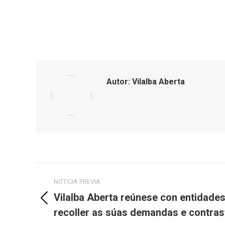
Autor:
Vilalba Aberta
Post
NOTICIA PREVIA
navigation
Vilalba Aberta reúnese con entidades
Previous
recoller as súas demandas e contras
post: