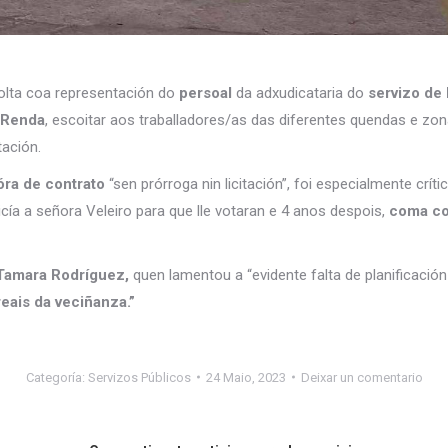
volta coa representación do
persoal
da adxudicataria do
servizo de 
 Renda
, escoitar aos traballadores/as das diferentes quendas e zon
tación.
ra de contrato
“sen prórroga nin licitación”, foi especialmente cr
 dicía a señora Veleiro para que lle votaran e 4 anos despois,
coma co 
amara Rodríguez,
quen lamentou a “evidente falta de planificación
reais da veciñanza.”
Categoría:
Servizos Públicos
24 Maio, 2023
Deixar un comentario