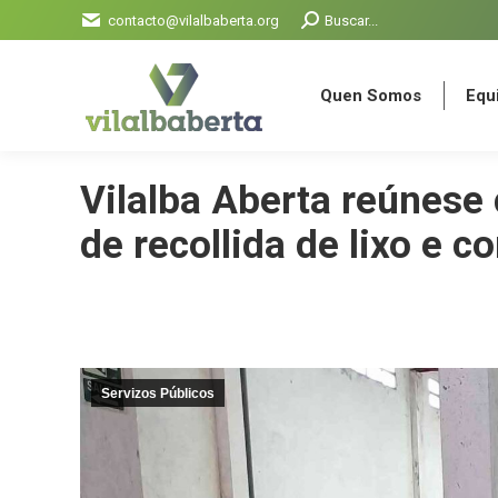
Search:
contacto@vilalbaberta.org
Buscar...
Quen Somos
Equi
Quen Somos
Equi
Vilalba Aberta reúnese 
de recollida de lixo e 
Servizos Públicos