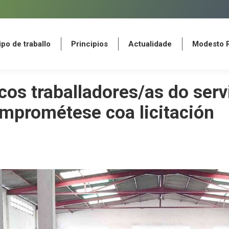
po de traballo
Principios
Actualidade
Modesto 
po de traballo
Principios
Actualidade
Modesto 
cos traballadores/as do serv
comprométese coa licitación