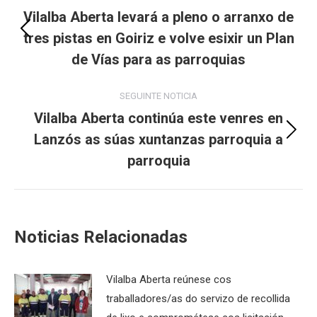
navigation
Vilalba Aberta levará a pleno o arranxo de
tres pistas en Goiriz e volve esixir un Plan
Previous
post:
de Vías para as parroquias
SEGUINTE NOTICIA
Vilalba Aberta continúa este venres en
Lanzós as súas xuntanzas parroquia a
Next
post:
parroquia
Noticias Relacionadas
Vilalba Aberta reúnese cos
traballadores/as do servizo de recollida