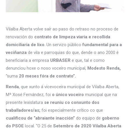
Vilalba Aberta volve saír ao paso do retraso no proceso de
renovación do
contrato de limpeza viaria e recollida
domiciliaria de lixo
. Un servizo público
fundamental para a
veciñanza
de vila e parroquias do que, dende o ano 2000 é
beneficiaria a empresa
URBASER
e que, tal e como
denunciou hoxe o noso voceiro municipal,
Modesto Renda,
“suma
20 meses fóra de contrato”.
Renda
, que xunto á vicevoceira municipal de Vilalba Aberta,
Mª Xosé Fernández, foi
o único voceiro
municipal que na
presente lexislatura
se reuniu co conxunto dos
traballadores/as;
foi especialmente crítico co que
cualificou de “abraiante inacción”
do equipo de
goberno
do PSOE
local. “O 25 de
Setembro de 2020
Vilalba Aberta