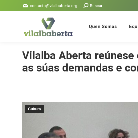
Search:
contacto@vilalbaberta.org
Buscar...
Quen Somos
Equi
Quen Somos
Equi
Vilalba Aberta reúnese 
as súas demandas e co
Cultura