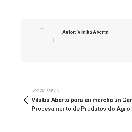
Autor:
Vilalba Aberta
Post
NOTICIA PREVIA
navigation
Vilalba Aberta porá en marcha un Ce
Previous
Procesamento de Produtos do Agro 
post: