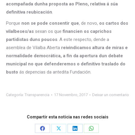
acompañada dunha proposta ao Pleno, relativa á súa
definitiva reubicación
.
Porque
non se pode consentir que
, de novo,
os cartos dos
vilalbeses/as
sexan os que
financien os caprichos
partidistas duns poucos
. A este respecto, dende a
asemblea de Vilalba Aberta
reivindicamos altura de miras e
normalidade democrática, a fin da apertura dun debate
municipal no que defenderemos o definitivo traslado do
busto
ás depencias da antedita Fundación.
Categoría:
Transparencia
17 Novembro, 2017
Deixar un comentario
Compartir esta noticia nas redes sociais
Share
Share
Share
Share