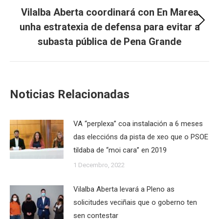
Vilalba Aberta coordinará con En Marea
unha estratexia de defensa para evitar a
Next
post:
subasta pública de Pena Grande
Noticias Relacionadas
VA “perplexa” coa instalación a 6 meses
das eleccións da pista de xeo que o PSOE
tildaba de “moi cara” en 2019
1 Decembro, 2022
Vilalba Aberta levará a Pleno as
solicitudes veciñais que o goberno ten
sen contestar