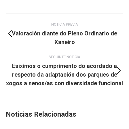
Post
NOTICIA PREVIA
navigation
Valoración diante do Pleno Ordinario de
Previous
Xaneiro
post:
SEGUINTE NOTICIA
Esiximos o cumprimento do acordado a
respecto da adaptación dos parques de
Next
post:
xogos a nenos/as con diversidade funcional
Noticias Relacionadas