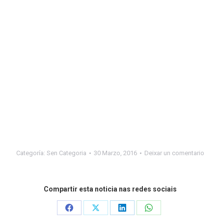
Categoría:
Sen Categoria
30 Marzo, 2016
Deixar un comentario
Compartir esta noticia nas redes sociais
Share
Share
Share
Share