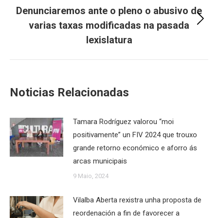
Denunciaremos ante o pleno o abusivo de
varias taxas modificadas na pasada
Next
post:
lexislatura
Noticias Relacionadas
Tamara Rodríguez valorou “moi
positivamente” un FIV 2024 que trouxo
grande retorno económico e aforro ás
arcas municipais
9 Maio, 2024
Vilalba Aberta rexistra unha proposta de
reordenación a fin de favorecer a