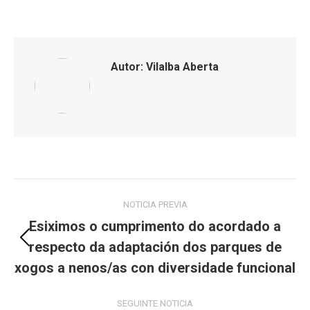
on
on
on
on
Facebook
X
LinkedIn
WhatsApp
Autor:
Vilalba Aberta
Post
NOTICIA PREVIA
navigation
Esiximos o cumprimento do acordado a
respecto da adaptación dos parques de
Previous
post:
xogos a nenos/as con diversidade funcional
SEGUINTE NOTICIA