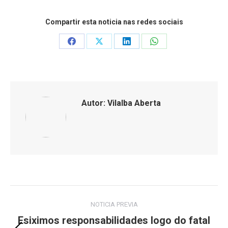
Compartir esta noticia nas redes sociais
Share
Share
Share
Share
on
on
on
on
Facebook
X
LinkedIn
WhatsApp
Autor:
Vilalba Aberta
Post
NOTICIA PREVIA
navigation
Esiximos responsabilidades logo do fatal