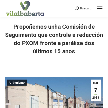
Buscar...
Search:
Propoñemos unha Comisión de
Seguimento que controle a redacción
do PXOM fronte a parálise dos
últimos 15 anos
You are here:
Urbanismo
Mar
7
2018