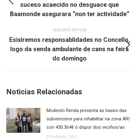
suceso acaecido no desguace que
Previous
post:
Baamonde asegurara “non ter actividade”
SEGUINTE NOTICIA
Esixiremos responsablidades no Concello,
logo da venda ambulante de cans na feira
Next
post:
do domingo
Noticias Relacionadas
Modesto Renda presenta as bases das
subvencións para rehabilitar na zona ARI
con 450.364€ ó dispor dos veciños/as
25 Febreiro, 2025