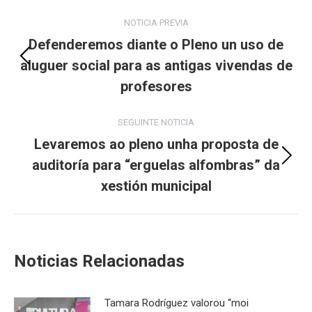
Post
NOTICIA PREVIA
navigation
Defenderemos diante o Pleno un uso de
aluguer social para as antigas vivendas de
Previous
post:
profesores
SEGUINTE NOTICIA
Levaremos ao pleno unha proposta de
auditoría para “erguelas alfombras” da
Next
post:
xestión municipal
Noticias Relacionadas
Tamara Rodríguez valorou “moi