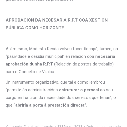
APROBACIÓN DA NECESARIA R.P.T COA XESTIÓN
PÚBLICA COMO HORIZONTE
Así mesmo, Modesto Renda volveu facer fincapé, tamén, na
“pasividade e desidia municipal” en relación coa
necesaria
aprobación dunha R.P.T
(Relación de postos de traballo)
para o Concello de Vilalba.
Un instrumento organizativo, que tal e como lembrou
“permite ás administracións
estruturar o persoal
ao seu
cargo en función da necesidade dos servizos que teñan”, o
que
“abriría a porta á prestación directa”.
Categoría:
Dereitos Laborais
13 Marzo, 2021
Deixar un comentario