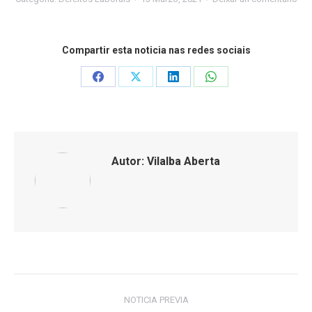
Compartir esta noticia nas redes sociais
Share
Share
Share
Share
on
on
on
on
Facebook
X
LinkedIn
WhatsApp
Autor:
Vilalba Aberta
Post
NOTICIA PREVIA