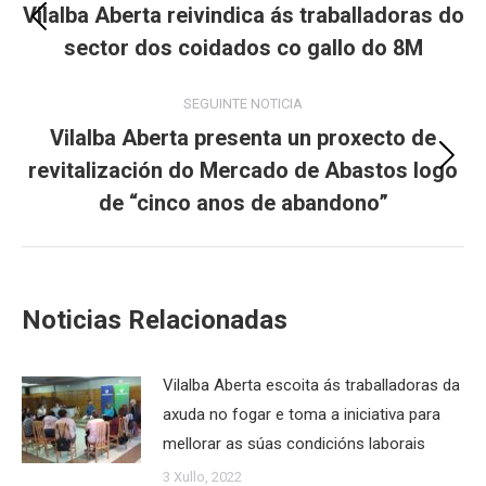
navigation
Vilalba Aberta reivindica ás traballadoras do
Previous
sector dos coidados co gallo do 8M
post:
SEGUINTE NOTICIA
Vilalba Aberta presenta un proxecto de
revitalización do Mercado de Abastos logo
Next
post:
de “cinco anos de abandono”
Noticias Relacionadas
Vilalba Aberta escoita ás traballadoras da
axuda no fogar e toma a iniciativa para
mellorar as súas condicións laborais
3 Xullo, 2022