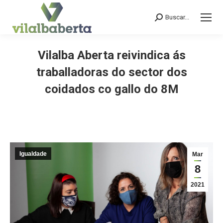
Buscar...
Search:
Vilalba Aberta reivindica ás
traballadoras do sector dos
coidados co gallo do 8M
You are here:
Igualdade
Mar
8
2021