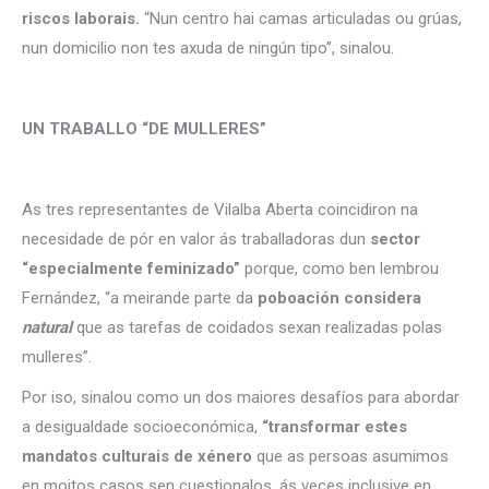
riscos laborais.
“Nun centro hai camas articuladas ou grúas,
nun domicilio non tes axuda de ningún tipo”, sinalou.
UN TRABALLO “DE MULLERES”
As tres representantes de Vilalba Aberta coincidiron na
necesidade de pór en valor ás traballadoras dun
sector
“especialmente feminizado”
porque, como ben lembrou
Fernández, “a meirande parte da
poboación considera
natural
que as tarefas de coidados sexan realizadas polas
mulleres”.
Por iso, sinalou como un dos maiores desafíos para abordar
a desigualdade socioeconómica,
“transformar estes
mandatos culturais de xénero
que as persoas asumimos
en moitos casos sen cuestionalos, ás veces inclusive en