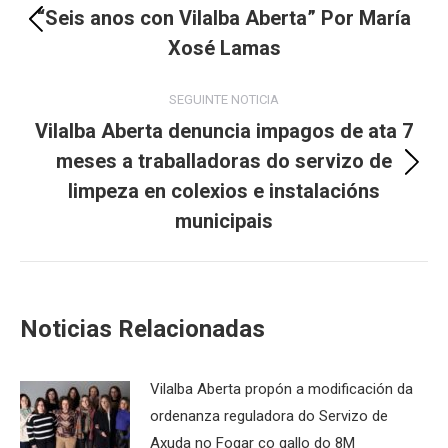
navigation
“Seis anos con Vilalba Aberta” Por María
Previous
Xosé Lamas
post:
SEGUINTE NOTICIA
Vilalba Aberta denuncia impagos de ata 7
meses a traballadoras do servizo de
Next
limpeza en colexios e instalacións
post:
municipais
Noticias Relacionadas
Vilalba Aberta propón a modificación da
ordenanza reguladora do Servizo de
Axuda no Fogar co gallo do 8M