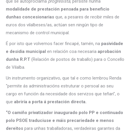
que se autoproclama
progresista,
persiste nunha
modalidade de prestación pensada para beneficio
dunhas concesionarias
que, a pesares de recibir miles de
euros dos vilalbeses/as, actúan sen ningún tipo de
mecanismo de control municipal.
É por isto que volvemos facer fincapé, tamén, na
pasividade
e desidia municipal
en relación coa necesaria
aprobación
dunha R.P.T
(Relación de postos de traballo) para o Concello
de Vilalba.
Un instrumento organizativo, que tal e como lembrou Renda
“permite ás administracións estruturar o persoal ao seu
cargo en función da necesidade dos servizos que teñan”, o
que
abriría a porta á prestación directa.
“O camiño privatizador inaugurado polo PP e continuado
polo PSOE traduciuse e máis precariedade e menos
dereitos
para unhas traballadoras, verdadeiras garantes da