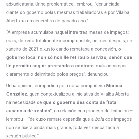
adxudicataria. Unha problemática, lembrou, “denunciada
diante do goberno polas mesmas traballadoras e por Vilalba
Aberta xa en decembro do pasado ano.”
“A empresa acumulaba naquel intre tres meses de impagos;
mais, de xeito totalmente incomprensible, un mes despois, en
xaneiro de 2021 e xusto cando remataba a concesión,
o
goberno local non só non lle retirou o servizo, senón que
lle permitiu seguir prestando o contrato
, malia incumprir
claramente o delimitado polos pregos”, denunciou.
Unha opinión, compartida pola nosa compañeira
Mónica
González
, quen contextualizou a iniciativa de Vilalba Aberta
na necesidade de
que o goberno dea conta da “total
ausencia de xestión”
, en relación cun proceso de licitación –
lembrou – “de cuxo remate dependía que a
bola
dos impagos
non se fixera aínda máis grande, toda vez descartada a
xestión pública.”