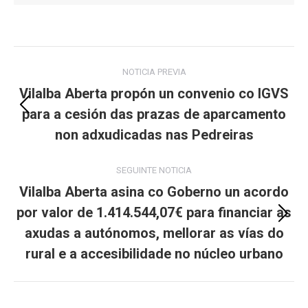
Post
NOTICIA PREVIA
navigation
Vilalba Aberta propón un convenio co IGVS
para a cesión das prazas de aparcamento
Previous
post:
non adxudicadas nas Pedreiras
SEGUINTE NOTICIA
Vilalba Aberta asina co Goberno un acordo
por valor de 1.414.544,07€ para financiar as
Next
axudas a autónomos, mellorar as vías do
post:
rural e a accesibilidade no núcleo urbano