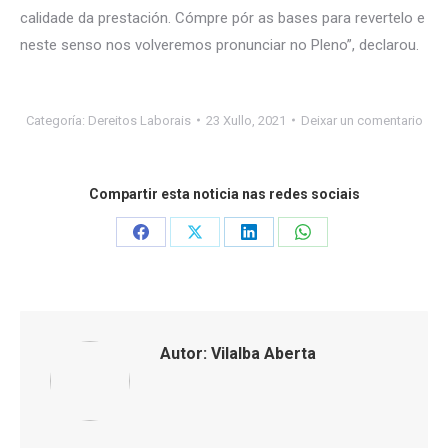
calidade da prestación. Cómpre pór as bases para revertelo e
neste senso nos volveremos pronunciar no Pleno”, declarou.
Categoría:
Dereitos Laborais
23 Xullo, 2021
Deixar un comentario
Compartir esta noticia nas redes sociais
Share
Share
Share
Share
on
on
on
on
Facebook
X
LinkedIn
WhatsApp
Autor:
Vilalba Aberta