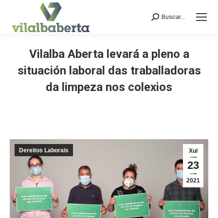
Buscar...
Search:
Vilalba Aberta levará a pleno a
situación laboral das traballadoras
da limpeza nos colexios
You are here:
Dereitos Laborais
Xul
23
2021