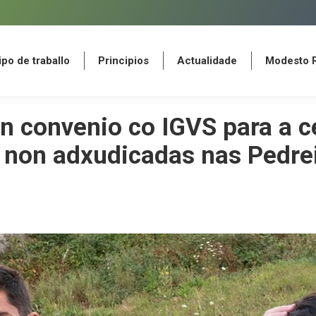
po de traballo
Principios
Actualidade
Modesto 
po de traballo
Principios
Actualidade
Modesto 
un convenio co IGVS para a c
 non adxudicadas nas Pedre