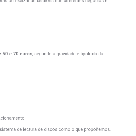
as ou realizar as xestións nos diferentes negocios e
e 50 e 70 euros
, segundo a gravidade e tipoloxía da
tacionamento.
un sistema de lectura de discos como o que propoñemos.