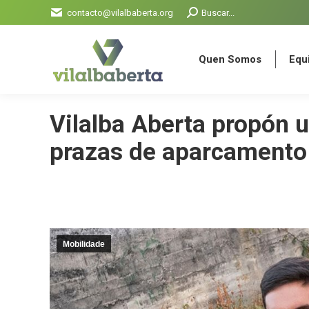
Search:
contacto@vilalbaberta.org
Buscar...
Quen Somos
Equi
Quen Somos
Equi
Vilalba Aberta propón 
prazas de aparcamento
Mobilidade