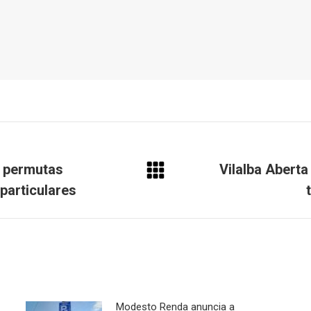
e permutas
Vilalba Aberta
Next
 particulares
post:
Modesto Renda anuncia a