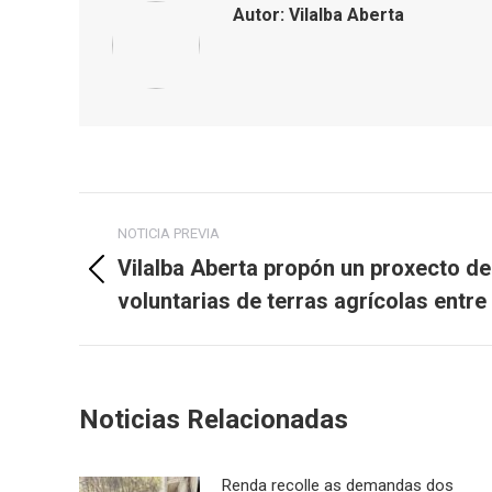
Autor:
Vilalba Aberta
Post
NOTICIA PREVIA
navigation
Vilalba Aberta propón un proxecto d
Previous
voluntarias de terras agrícolas entre
post:
Noticias Relacionadas
Renda recolle as demandas dos