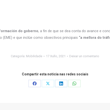
información do goberno
, a fin de que se dea conta do avance e co
o (EME) e que inclúe como obxectivos principais
“a mellora do tráf
Categoría:
Mobilidade
17 Xullo, 2021
Deixar un comentario
Compartir esta noticia nas redes sociais
Share
Share
Share
Share
on
on
on
on
Facebook
X
LinkedIn
WhatsApp