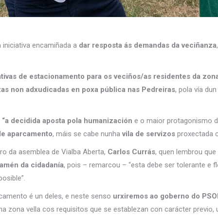
a iniciativa encamiñada a
dar resposta ás demandas da veciñanza
tivas de estacionamento para os veciños/as residentes da zona
as non adxudicadas en poxa pública nas Pedreiras
, pola vía du
“a decidida aposta pola humanización
e o maior protagonismo d
 de aparcamento
, máis se cabe nunha
vila de servizos
proxectada ca
o da asemblea de Vialba Aberta,
Carlos Currás
, quen lembrou que 
tamén da cidadanía
, pois – remarcou – “esta debe ser tolerante e f
osible”.
rcamento é un deles, e neste senso
urxiremos ao goberno do PSOE
 na zona vella cos requisitos que se establezan con carácter previo