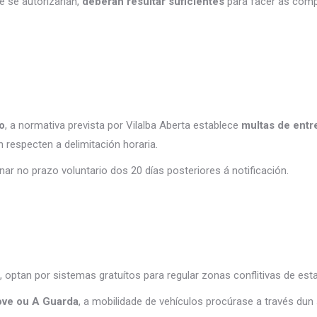
 se autorizarían,
deberan resultar suficientes
para facer as compr
o
, a normativa prevista por Vilalba Aberta establece
multas de entr
 respecten a delimitación horaria.
r no prazo voluntario dos 20 días posteriores á notificación.
 optan por sistemas gratuítos para regular zonas conflitivas de es
ove ou A Guarda
, a mobilidade de vehículos procúrase a través d