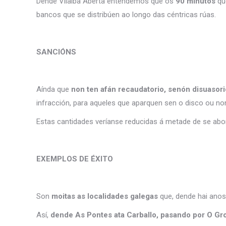
Dende Vilalba Aberta entendemos que os
90 minutos
que
bancos que se distribúen ao longo das céntricas rúas.
SANCIÓNS
Aínda que
non ten afán recaudatorio, senón disuasori
infracción, para aqueles que aparquen sen o disco ou non
Estas cantidades veríanse reducidas á metade de se abona
EXEMPLOS DE ÉXITO
Son
moitas as localidades galegas
que, dende hai anos,
Así,
dende As Pontes ata Carballo, pasando por O Gr