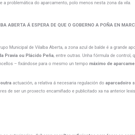
te a problemática do aparcamento, polo menos nesta zona da vila.
LBA ABERTA Á ESPERA DE QUE O GOBERNO A POÑA EN MAR
Grupo Municipal de Vilalba Aberta, a zona azul de balde é a grande ap
a Pravia ou Plácido Peña
, entre outras. Unha fórmula de control,
oncellos – fixándose para o mesmo un tempo
máximo de aparcamen
outra
actuación, a relativa á necesaria regulación do
aparcadoiro s
s de ser un proxecto encamiñado e publicitado xa na anterior lexisl