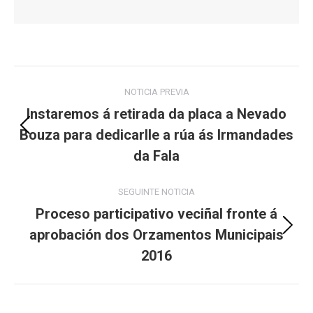
Post
NOTICIA PREVIA
navigation
Instaremos á retirada da placa a Nevado
Bouza para dedicarlle a rúa ás Irmandades
Previous
post:
da Fala
SEGUINTE NOTICIA
Proceso participativo veciñal fronte á
aprobación dos Orzamentos Municipais
Next
post:
2016