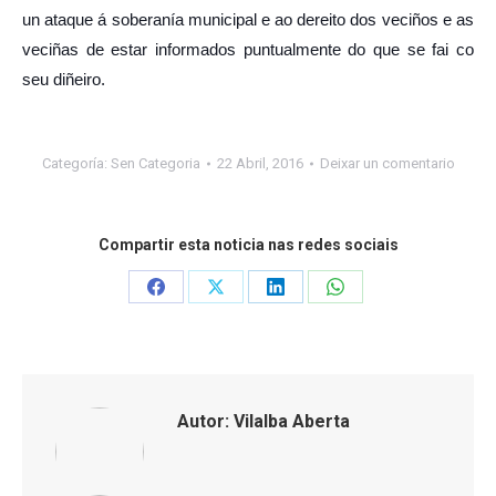
un ataque á soberanía municipal e ao dereito dos veciños e as
veciñas de estar informados puntualmente do que se fai co
seu diñeiro.
Categoría:
Sen Categoria
22 Abril, 2016
Deixar un comentario
Compartir esta noticia nas redes sociais
Share
Share
Share
Share
on
on
on
on
Facebook
X
LinkedIn
WhatsApp
Autor:
Vilalba Aberta