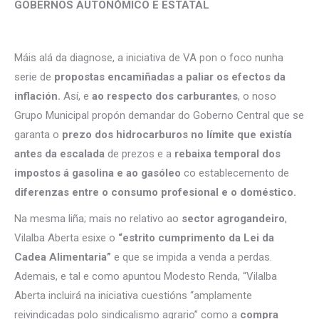
GOBERNOS AUTONÓMICO E ESTATAL
Máis alá da diagnose, a iniciativa de VA pon o foco nunha
serie de
propostas encamiñadas a paliar os efectos da
inflación.
Así, e
ao respecto dos carburantes
, o noso
Grupo Municipal propón demandar do Goberno Central que se
garanta o
prezo dos hidrocarburos no límite que existía
antes da escalada
de prezos e a
rebaixa temporal dos
impostos á gasolina e ao gasóleo
co establecemento de
diferenzas entre o consumo profesional e o doméstico.
Na mesma liña; mais no relativo ao
sector agrogandeiro
,
Vilalba Aberta esixe o
“estrito cumprimento da Lei da
Cadea Alimentaria”
e que se impida a venda a perdas.
Ademais, e tal e como apuntou Modesto Renda, “Vilalba
Aberta incluirá na iniciativa cuestións “amplamente
reivindicadas polo sindicalismo agrario” como a
compra