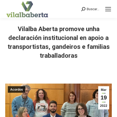
Buscar...
Search:
Vilalba Aberta promove unha
declaración institucional en apoio a
transportistas, gandeiros e familias
traballadoras
You are here:
Acordos
Mar
19
2022