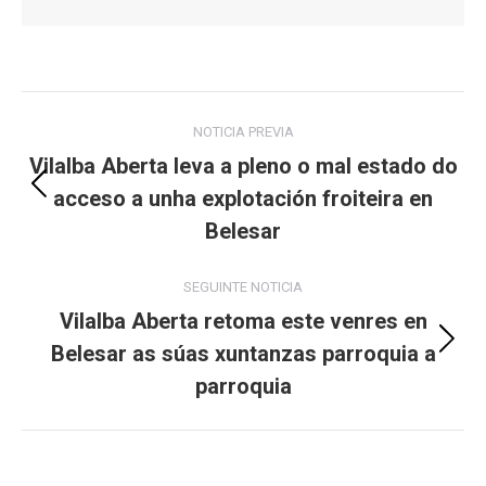
Post
NOTICIA PREVIA
navigation
Vilalba Aberta leva a pleno o mal estado do
acceso a unha explotación froiteira en
Previous
post:
Belesar
SEGUINTE NOTICIA
Vilalba Aberta retoma este venres en
Belesar as súas xuntanzas parroquia a
Next
post:
parroquia