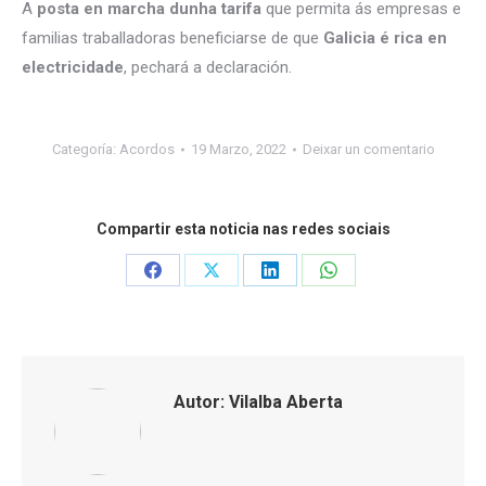
A
posta en marcha dunha tarifa
que permita ás empresas e
familias traballadoras beneficiarse de que
Galicia é rica en
electricidade
, pechará a declaración.
Categoría:
Acordos
19 Marzo, 2022
Deixar un comentario
Compartir esta noticia nas redes sociais
Share
Share
Share
Share
on
on
on
on
Facebook
X
LinkedIn
WhatsApp
Autor:
Vilalba Aberta