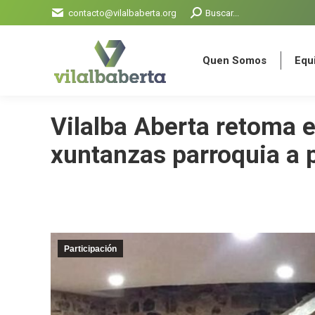
Search:
contacto@vilalbaberta.org
Buscar...
Quen Somos
Equi
Quen Somos
Equi
Vilalba Aberta retoma e
xuntanzas parroquia a 
Participación