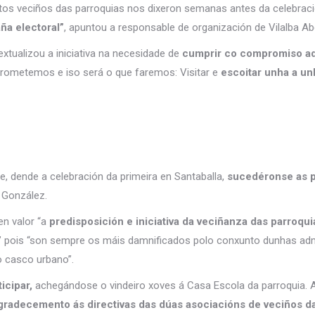
tos veciños das parroquias nos dixeron semanas antes da celebraci
ña electoral”
, apuntou a responsable de organización de Vilalba Ab
tualizou a iniciativa na necesidade de
cumprir co compromiso ad
rometemos e iso será o que faremos: Visitar e
escoitar unha a un
a e, dende a celebración da primeira en Santaballa,
sucedéronse as p
 González.
n valor “a
predisposición e iniciativa da veciñanza das parroqui
” pois “son sempre os máis damnificados polo conxunto dunhas adm
o casco urbano”.
icipar,
achegándose o vindeiro xoves á Casa Escola da parroquia. A
radecemento ás directivas das dúas asociacións de veciños da