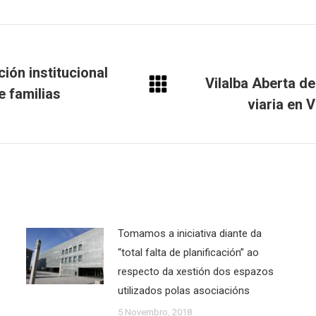
ión institucional
Vilalba Aberta d
e familias
Next
viaria en 
post:
Tomamos a iniciativa diante da
“total falta de planificación” ao
respecto da xestión dos espazos
utilizados polas asociacións
5 Novembro, 2018