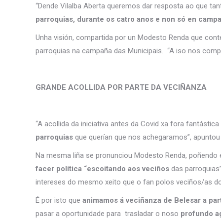
“Dende Vilalba Aberta queremos dar resposta ao que tan
parroquias, durante os catro anos e non só en campa
Unha visión, compartida por un Modesto Renda que contex
parroquias na campaña das Municipais. “A iso nos comp
GRANDE ACOLLIDA POR PARTE DA VECIÑANZA
“A acollida da iniciativa antes da Covid xa fora fantástic
parroquias
que querían que nos achegaramos”, apuntou
Na mesma liña se pronunciou Modesto Renda, poñendo e
facer política “escoitando aos veciños
das parroquias
intereses do mesmo xeito que o fan polos veciños/as d
É por isto que
animamos á veciñanza de Belesar a part
pasar a oportunidade para trasladar o noso
profundo ag