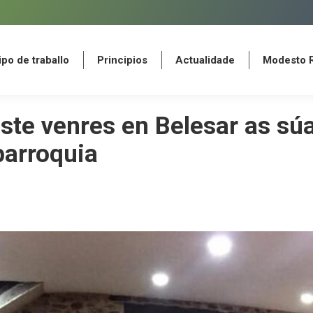
po de traballo
Principios
Actualidade
Modesto 
po de traballo
Principios
Actualidade
Modesto 
ste venres en Belesar as sú
parroquia