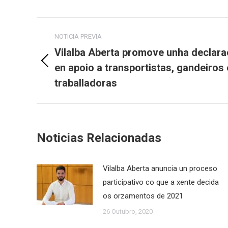
Post
NOTICIA PREVIA
navigation
Vilalba Aberta promove unha declarac
en apoio a transportistas, gandeiros 
Previous
post:
traballadoras
Noticias Relacionadas
Vilalba Aberta anuncia un proceso
participativo co que a xente decida
os orzamentos de 2021
26 Outubro, 2020