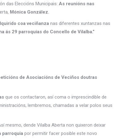
ón das Eleccións Municipais:
As reunións nas
erta,
Mónica González.
quirido coa veciñanza
nas diferentes xuntanzas nas
ha ás 29 parroquias do Concello de Vilalba.”
eticións de Asociacións de Veciños doutras
as
que os contactaron, así coma o imprescindible de
inistracións, lembremos, chamadas a velar polos seus
sí mesmo, dende Vilalba Aberta non quixeron deixar
 parroquia
por permitir facer posible este novo