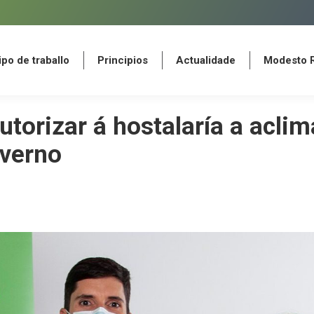
po de traballo
Principios
Actualidade
Modesto 
po de traballo
Principios
Actualidade
Modesto 
utorizar á hostalaría a aclim
nverno