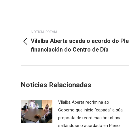
Post
navigation
NOTICIA PREVIA
Vilalba Aberta acada o acordo do Ple
Previous
financiación do Centro de Día
post:
Noticias Relacionadas
Vilalba Aberta recrimina ao
Goberno que inicie “capada” a súa
proposta de reordenación urbana
saltándose o acordado en Pleno