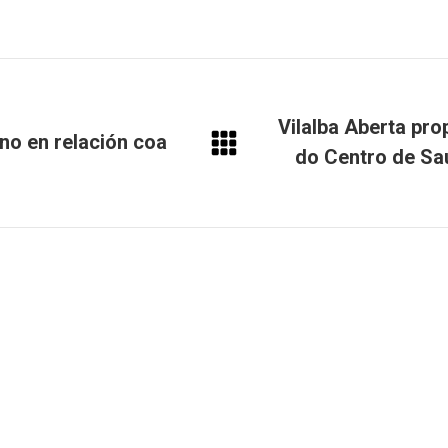
Vilalba Aberta pro
no en relación coa
do Centro de Saú
Next
post: