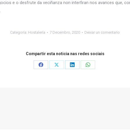
ocios e o desfrute da veciñanza non interfiran nos avances que, 
.
Categoría:
Hostalería
7 Decembro, 2020
Deixar un comentario
Compartir esta noticia nas redes sociais
Share
Share
Share
Share
on
on
on
on
Facebook
X
LinkedIn
WhatsApp