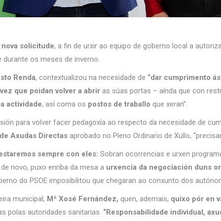
a
nova solicitude
, a fin de urxir ao equipo de goberno local a autoriza
 durante os meses de inverno.
sto Renda
, contextualizou na necesidade de
“dar cumprimento ás
 vez que poidan volver a abrir
as súas portas – aínda que con rest
a actividade
, así coma os
postos de traballo
que xeran”.
ón para volver facer pedagoxía ao respecto da necesidade de cumprir
de Axudas Directas
aprobado no Pleno Ordinario de Xullo, “precisam
e estaremos sempre con eles:
Sobran ocorrencias e urxen programa
, de novo, puxo enriba da mesa a
urxencia da negociación duns o
berno do PSOE imposibilitou que chegaran ao conxunto dos autónom
ira municipal,
Mª Xosé Fernández,
quen, ademais,
quixo pór en v
 polas autoridades sanitarias.
“Responsabilidade individual, axud