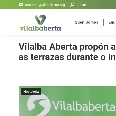
Search:
contacto@vilalbaberta.org
Buscar...
Quen Somos
Equi
Quen Somos
Equi
Vilalba Aberta propón a
as terrazas durante o I
Hostalería