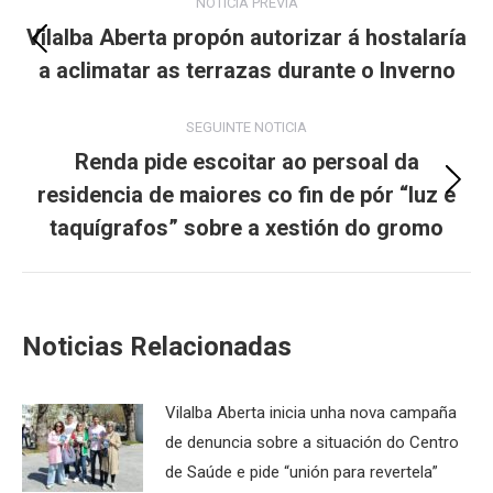
NOTICIA PREVIA
navigation
Vilalba Aberta propón autorizar á hostalaría
Previous
a aclimatar as terrazas durante o Inverno
post:
SEGUINTE NOTICIA
Renda pide escoitar ao persoal da
residencia de maiores co fin de pór “luz e
Next
post:
taquígrafos” sobre a xestión do gromo
Noticias Relacionadas
Vilalba Aberta inicia unha nova campaña
de denuncia sobre a situación do Centro
de Saúde e pide “unión para revertela”