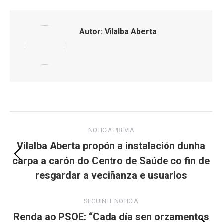
Facebook
X
LinkedIn
WhatsApp
Autor:
Vilalba Aberta
Post
NOTICIA PREVIA
navigation
Vilalba Aberta propón a instalación dunha
carpa a carón do Centro de Saúde co fin de
Previous
post:
resgardar a veciñanza e usuarios
SEGUINTE NOTICIA
Renda ao PSOE: “Cada día sen orzamentos