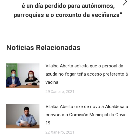
é un día perdido para autónomos,
Next
post:
parroquias e o conxunto da veciñanza”
Noticias Relacionadas
Vilalba Aberta solicita que o persoal da
axuda no fogar teña acceso preferente á
vacina
29 Xaneiro, 2021
Vilalba Aberta urxe de novo á Alcaldesa a
convocar a Comisión Municipal da Covid-
19
22 Xaneiro, 2021