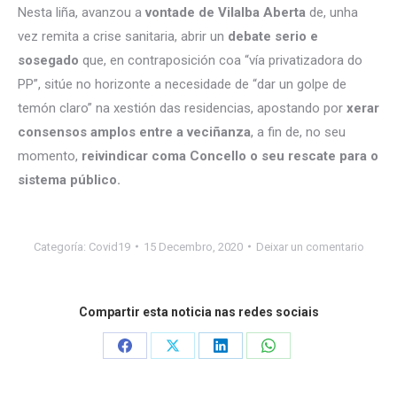
Nesta liña, avanzou a
vontade de Vilalba Aberta
de, unha
vez remita a crise sanitaria, abrir un
debate serio e
sosegado
que, en contraposición coa “vía privatizadora do
PP”, sitúe no horizonte a necesidade de “dar un golpe de
temón claro” na xestión das residencias, apostando por
xerar
consensos amplos entre a veciñanza
, a fin de, no seu
momento,
reivindicar coma Concello o seu rescate para o
sistema público.
Categoría:
Covid19
15 Decembro, 2020
Deixar un comentario
Compartir esta noticia nas redes sociais
Share
Share
Share
Share
on
on
on
on