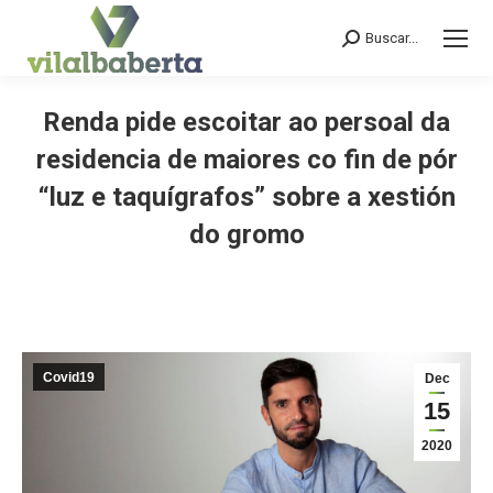
Buscar...
Search:
Renda pide escoitar ao persoal da
residencia de maiores co fin de pór
“luz e taquígrafos” sobre a xestión
do gromo
You are here:
Covid19
Dec
15
2020